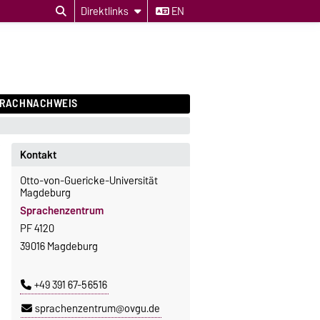
Direktlinks
EN
PRACHNACHWEIS
Kontakt
Otto-von-Guericke-Universität
Magdeburg
Sprachenzentrum
PF 4120
39016 Magdeburg
+49 391 67-56516
sprachenzentrum@ovgu.de