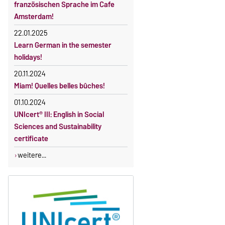
Gebührenbefreiung bei Incomings
französischen Sprache im Cafe
Amsterdam!
22.01.2025
Learn German in the semester
holidays!
20.11.2024
Miam! Quelles belles bûches!
01.10.2024
UNIcert® III: English in Social
Sciences and Sustainability
certificate
weitere...