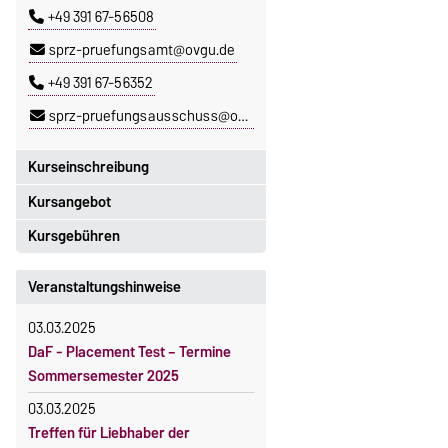
+49 391 67-56508
sprz-pruefungsamt@ovgu.de
+49 391 67-56352
sprz-pruefungsausschuss@ovgu.de
Kurseinschreibung
Kursangebot
Einschreibezeitraum:
5. Oktober 2026, 9.00 Uhr bis
Kursgebühren
Das aktuelle Kursprogramm des
23. Oktober 2026, 18 Uhr
SPRZ finden Sie
hier
.
Sprachkurse sind i. d. R.
Veranstaltungshinweise
Moodle
gebührenpflichtig.
OVGU-Account
03.03.2025
Gebühren
Die Kurse beginnen ab dem 12.
DaF - Placement Test – Termine
Gebührenrückerstattung
Oktober 2026.
Sommersemester 2025
Kursteilnahme nur nach
Gebührenbefreiungen bei
03.03.2025
fristgerechter Online-Anmeldung
curricularer Sprachausbildung
Treffen für Liebhaber der