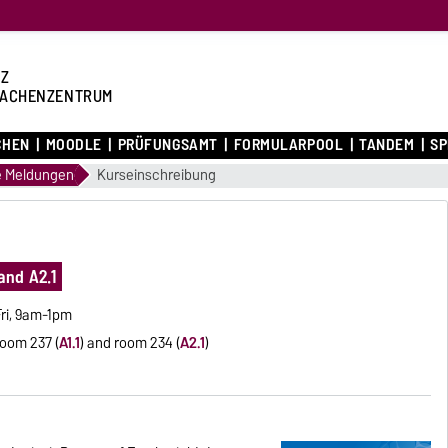
Z
ACHENZENTRUM
CHEN
MOODLE
PRÜFUNGSAMT
FORMULARPOOL
TANDEM
S
e Meldungen
Kurseinschreibung
and A2.1
ri, 9am-1pm
room 237 (
A1.1
)
and room 234 (
A2.1
)