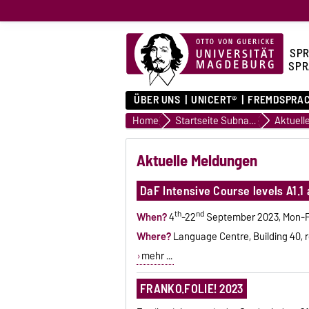
SPR
SPR
ÜBER UNS
UNICERT®
FREMDSPRA
Home
Startseite Subnavigation
Aktuell
Aktuelle Meldungen
DaF Intensive Course levels A1.1 
th
nd
When?
4
-22
September 2023, Mon-F
Where?
Language Centre, Building 40, 
mehr ...
FRANKO.FOLIE! 2023