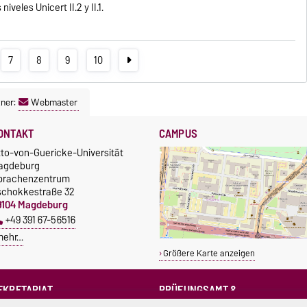
veles Unicert II.2 y II.1.
7
8
9
10
ner:
Webmaster
ONTAKT
CAMPUS
tto-von-Guericke-Universität
agdeburg
prachenzentrum
schokkestraße 32
9104 Magdeburg
+49 391 67-56516
mehr…
Größere Karte anzeigen
EKRETARIAT
PRÜFUNGSAMT &