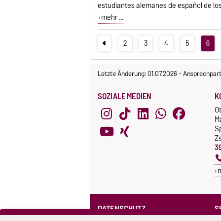
estudiantes alemanes de español de los ni
mehr ...
2
3
4
5
6
Letzte Änderung: 01.07.2026
-
Ansprechpart
SOZIALE MEDIEN
K
O
M
S
Z
3
DATENSCHUTZ
S