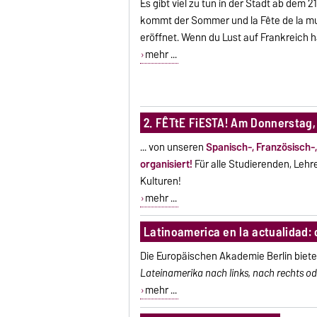
Es gibt viel zu tun in der Stadt ab dem 2
kommt der Sommer und la Fête de la musi
eröffnet. Wenn du Lust auf Frankreich 
mehr ...
2. FÊTtE FiESTA! Am Donnerstag, 
... von unseren
Spanisch-, Französisch-
organisiert!
Für alle Studierenden, Leh
Kulturen!
mehr ...
Latinoamerica en la actualidad:
Die
Europäischen Akademie Berlin biet
Lateinamerika nach links, nach rechts od
mehr ...