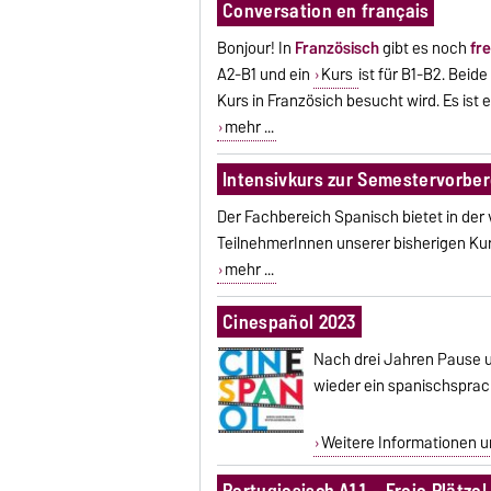
Conversation en français
Bonjour! In
Französisch
gibt es noch
fr
A2-B1 und ein
Kurs
ist für B1-B2. Beid
Kurs in Französich besucht wird. Es ist
mehr ...
Intensivkurs zur Semestervorber
Der Fachbereich Spanisch bietet in der 
TeilnehmerInnen unserer bisherigen Kur
mehr ...
Cinespañol 2023
Nach drei Jahren Pause u
wieder ein spanischsprach
Weitere Informationen 
Portugiesisch A1.1 – Freie Plätze!