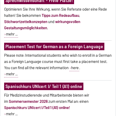
Sprechwissenschaft - Freie Plätze!
Optimieren Sie Ihre Wirkung, wenn Sie Referate oder eine Rede
halten! Sie bekommen
Tipps zum Redeaufbau
,
Stichwortzettelkonzepten
und
wirkungsvollen
Gestaltungsmöglichkeiten
.
mehr ...
Placement Test for German as a Foreign Language
Please note: International students who wish to enroll in a German
as a Foreign Language course must first take a placement test.
You can find all the relevant information
here
.
mehr ...
Spanischkurs UNIcert I/ Teil 1 (A1) online
Für Medizinstudierende und Mitarbeitende bieten wir
im
Sommersemester 2026
zum ersten Mal an: einen
Spanischkurs UNIcert I/Teil 1 (A1) online!
mehr ...