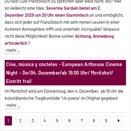
Du hast Lust Französisch zu sprechen aber weiß nicht, wo? Hier
ist vielleicht eine Idee.
Severine Sardain bietet am 2.
Dezember 2025 um 20 Uhr einen Stammtisch
an und ermöglicht,
dass sich jeder auf Französisch mit sehr netten Leuten in einer
lockeren Atmosphäre trifft und unterhält. Incroyable! Verpasst
nicht diese Möglichkeit! Bonne soirée!
Achtung, Anmeldung
erforderlich
!!
mehr ...
Cine, música y cócteles - European Arthouse Cinema
Night - Do/04. Dezember/ab 19.00 Uhr/ Moritzhof/
Eintritt frei!
Im Moritzhof wird am Donnerstag, den 4. Dezember, ab 19 Uhr die
kolumbianische Tragikomödie "Un poeta" im Original gegeben!
mehr ...
1
2
3
4
5
6
7
8
9