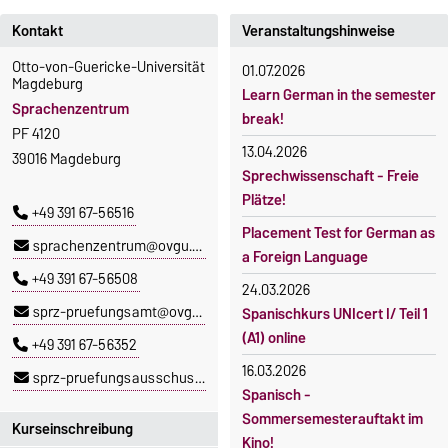
Kontakt
Veranstaltungshinweise
Otto-von-Guericke-Universität
01.07.2026
Magdeburg
Learn German in the semester
Sprachenzentrum
break!
PF 4120
13.04.2026
39016 Magdeburg
Sprechwissenschaft - Freie
Plätze!
+49 391 67-56516
Placement Test for German as
sprachenzentrum@ovgu.de
a Foreign Language
+49 391 67-56508
24.03.2026
sprz-pruefungsamt@ovgu.de
Spanischkurs UNIcert I/ Teil 1
(A1) online
+49 391 67-56352
16.03.2026
sprz-pruefungsausschuss@ovgu.de
Spanisch -
Sommersemesterauftakt im
Kurseinschreibung
Kino!