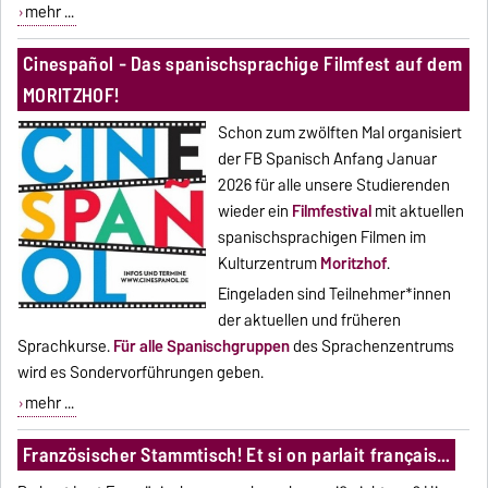
mehr ...
Cinespañol - Das spanischsprachige Filmfest auf dem
MORITZHOF!
Schon zum zwölften Mal organisiert
der FB Spanisch Anfang Januar
2026 für alle unsere Studierenden
wieder ein
Filmfestival
mit aktuellen
spanischsprachigen Filmen im
Kulturzentrum
Moritzhof
.
Eingeladen sind Teilnehmer*innen
der aktuellen und früheren
Sprachkurse.
Für alle Spanischgruppen
des Sprachenzentrums
wird es Sondervorführungen geben.
mehr ...
Französischer Stammtisch! Et si on parlait français…