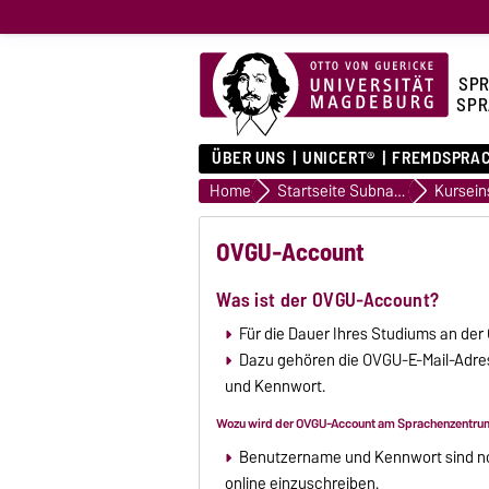
SPR
SPR
ÜBER UNS
UNICERT®
FREMDSPRA
Home
Startseite Subnavigation
Kursein
OVGU-Account
Was ist der OVGU-Account?
Für die Dauer Ihres Studiums an d
Dazu gehören die OVGU-E-Mail-Adre
und Kennwort.
Wozu wird der OVGU-Account am Sprachenzentru
Benutzername und Kennwort sind no
online einzuschreiben.