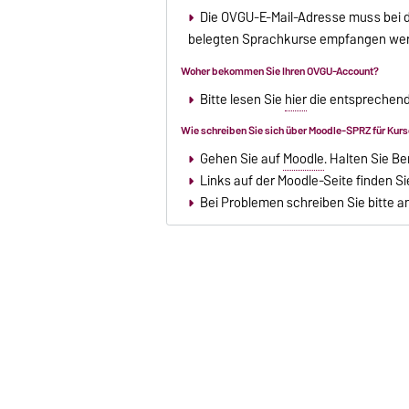
Die OVGU-E-Mail-Adresse muss bei de
belegten Sprachkurse empfangen we
Woher bekommen Sie Ihren OVGU-Account?
Bitte lesen Sie
hier
die entsprechend
Wie schreiben Sie sich über Moodle-SPRZ für Kur
Gehen Sie auf
Moodle
. Halten Sie B
Links auf der Moodle-Seite finden S
Bei Problemen schreiben Sie bitte a