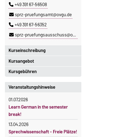
+49 391 67-56508
sprz-pruefungsamt@ovgu.de
+49 391 67-56352
sprz-pruefungsausschuss@ovgu.de
Kurseinschreibung
Kursangebot
Einschreibezeitraum:
5. Oktober 2026, 9.00 Uhr bis
Kursgebühren
Das aktuelle Kursprogramm des
23. Oktober 2026, 18 Uhr
SPRZ finden Sie
hier
.
Sprachkurse sind i. d. R.
Veranstaltungshinweise
Moodle
gebührenpflichtig.
OVGU-Account
01.07.2026
Gebühren
Die Kurse beginnen ab dem 12.
Learn German in the semester
Gebührenrückerstattung
Oktober 2026.
break!
Kursteilnahme nur nach
Gebührenbefreiungen bei
13.04.2026
fristgerechter Online-Anmeldung
curricularer Sprachausbildung
Sprechwissenschaft - Freie Plätze!