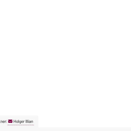
tner:
Holger Illian