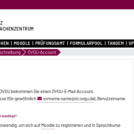
Z
ACHENZENTRUM
CHEN
MOODLE
PRÜFUNGSAMT
FORMULARPOOL
TANDEM
S
schreibung
OVGU-Account
er OVGU bekommen Sie einen OVGU-E-Mail-Account.
sse (für gewöhnlich
vorname.name@st.ovgu.de
), Benutzername
m benötigt?
twendig, um sich auf
Moodle
zu registrieren und in Sprachkurse