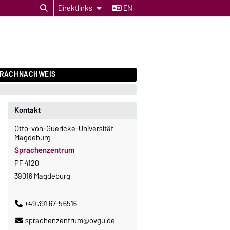
Direktlinks
EN
PRACHNACHWEIS
Kontakt
Otto-von-Guericke-Universität
Magdeburg
Sprachenzentrum
PF 4120
39016 Magdeburg
+49 391 67-56516
sprachenzentrum@ovgu.de