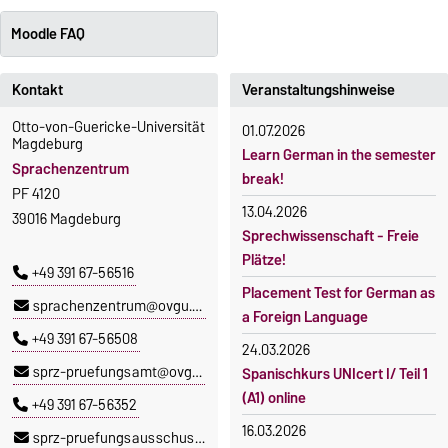
Moodle FAQ
Kontakt
Veranstaltungshinweise
Otto-von-Guericke-Universität
01.07.2026
Magdeburg
Learn German in the semester
Sprachenzentrum
break!
PF 4120
13.04.2026
39016 Magdeburg
Sprechwissenschaft - Freie
Plätze!
+49 391 67-56516
Placement Test for German as
sprachenzentrum@ovgu.de
a Foreign Language
+49 391 67-56508
24.03.2026
sprz-pruefungsamt@ovgu.de
Spanischkurs UNIcert I/ Teil 1
(A1) online
+49 391 67-56352
16.03.2026
sprz-pruefungsausschuss@ovgu.de