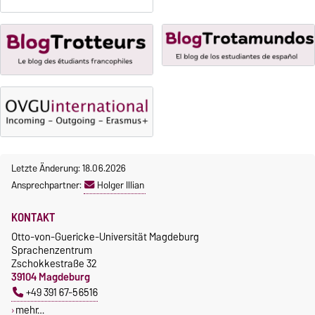
Gebührenbefreiungen bei
fristgerechter Online-
curricularer Sprachausbildung
Anmeldung
Gebührenbefreiung bei
Incomings
Letzte Änderung: 18.06.2026
Ansprechpartner:
Holger Illian
KONTAKT
Otto-von-Guericke-Universität Magdeburg
Sprachenzentrum
Zschokkestraße 32
39104 Magdeburg
+49 391 67-56516
mehr…