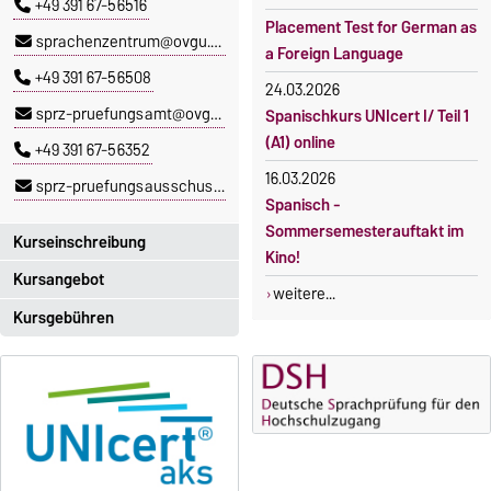
+49 391 67-56516
Placement Test for German as
sprachenzentrum@ovgu.de
a Foreign Language
+49 391 67-56508
24.03.2026
sprz-pruefungsamt@ovgu.de
Spanischkurs UNIcert I/ Teil 1
(A1) online
+49 391 67-56352
16.03.2026
sprz-pruefungsausschuss@ovgu.de
Spanisch -
Sommersemesterauftakt im
Kurseinschreibung
Kino!
Kursangebot
Einschreibezeitraum:
weitere...
5. Oktober 2026, 9.00 Uhr bis
Kursgebühren
Das aktuelle Kursprogramm
23. Oktober 2026, 18 Uhr
des SPRZ finden Sie
hier
.
Sprachkurse sind i. d. R.
Moodle
gebührenpflichtig.
OVGU-Account
Gebühren
Die Kurse beginnen ab dem 12.
Gebührenrückerstattung
Oktober 2026.
Kursteilnahme nur nach