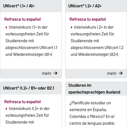
UNIcert® I.1+ / A1+
UNIcert® I.2+ / A2+
Refresca tu español
Refresca tu español
Intensivkurs I.1+ in der
Intensivkurs I.2+ in der
vorlesungsfreien Zeit für
vorlesungsfreien Zeit für
Studierende mit
Studierende mit
abgeschlossenem UNIcert I.1
abgeschlossenem UNIcert I.2
und Wiedereinsteiger (A1+)
und Wiedereinsteiger (A2+)
mehr
mehr
Studieren im
UNIcert® II.2+ / B1+ oder B2.1
spanischsprachigen Ausland
Refresca tu español
¿Planificáis estudiar un
Intensivkurs II.2+ in der
semestre en España,
vorlesungsfreien Zeit für
Colombia o México? En el
Studierende mit
centro de lenguas podéis