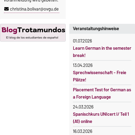
5. Oktober 2026, 9.00 Uhr bis
Sprachkurse sind i. d. R.
christina.bolivar@ovgu.de
23. Oktober 2026, 18 Uhr
gebührenpflichtig.
Moodle
Gebühren
OVGU-Account
Veranstaltungshinweise
Gebührenrückerstattung
Die Kurse beginnen ab dem 12.
01.07.2026
Gebührenbefreiungen bei
Oktober 2026.
Learn German in the semester
curricularer Sprachausbildung
Kursteilnahme nur nach
break!
fristgerechter Online-
Gebührenbefreiung bei
13.04.2026
Anmeldung
Incomings
Sprechwissenschaft - Freie
Plätze!
Placement Test for German as
a Foreign Language
24.03.2026
Spanischkurs UNIcert I/ Teil 1
(A1) online
16.03.2026