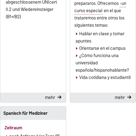
abgeschlossenem UNIcert
prepararos. Ofrecemos
un
II.2 und Wiedereinsteiger
curso especial
en el que
(B1+/B2)
trataremos entre otros los
siguientes temas:
Hablar en clase y tomar
apuntes
Orientarse en el campus
¿Cómo funciona una
universidad
española/hispanohablante?
Vida cotidiana y estudiantil
mehr
mehr
Spanisch für Mediziner
Zeitraum