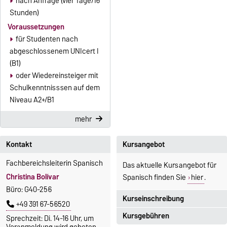
nach Anfrage (vier Tage/16
Stunden)
Voraussetzungen
für Studenten nach
abgeschlossenem UNIcert I
(B1)
oder Wiedereinsteiger mit
Schulkenntnisssen auf dem
Niveau A2+/B1
mehr
Kontakt
Kursangebot
Fachbereichsleiterin Spanisch
Das aktuelle Kursangebot für
Christina Bolívar
Spanisch finden Sie
hier
.
Büro: G40-256
Kurseinschreibung
+49 391 67-56520
Kursgebühren
Sprechzeit: Di. 14-16 Uhr, um
Einschreibezeitraum:
Voranmeldung wird gebeten.