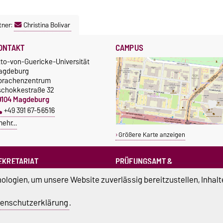
tner:
Christina Bolivar
ONTAKT
CAMPUS
tto-von-Guericke-Universität
agdeburg
prachenzentrum
schokkestraße 32
9104 Magdeburg
+49 391 67-56516
mehr…
Größere Karte anzeigen
EKRETARIAT
PRÜFUNGSAMT &
PRÜFUNGSAUSSCHUSS
sprachenzentrum@ovgu.de
logien, um unsere Website zuverlässig bereitzustellen, Inhalt
sprz-pruefungsamt@ovgu.de
sprz-
enschutzerklärung
.
pruefungsausschuss@ovgu.de