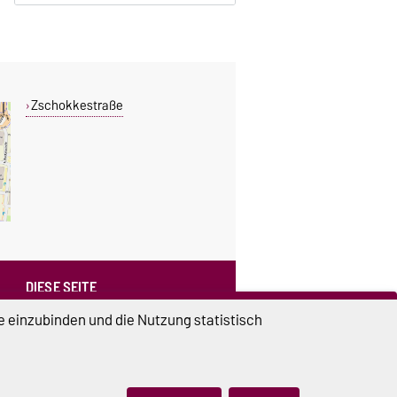
Zschokkestraße
DIESE SEITE
Vorlesen
e einzubinden und die Nutzung statistisch
Drucken
Permalink