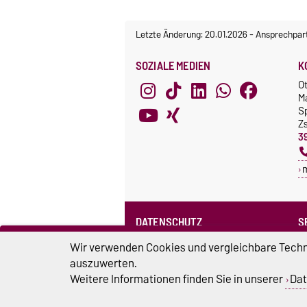
Letzte Änderung: 20.01.2026
-
Ansprechpar
SOZIALE MEDIEN
K
O
M
S
Z
3
DATENSCHUTZ
S
Datenschutzerklärung des SPRZ
Wir verwenden Cookies und vergleichbare Techno
auszuwerten.
Weitere Informationen finden Sie in unserer
Dat