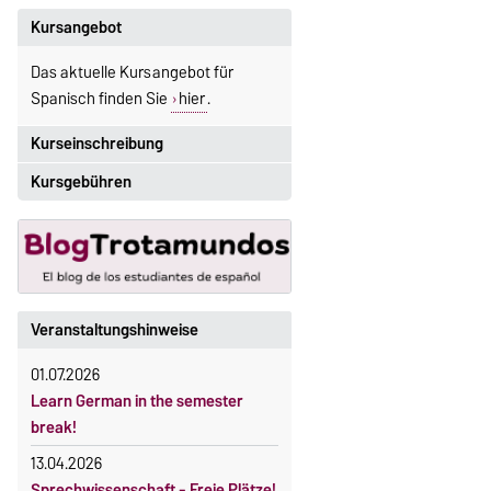
Kursangebot
Das aktuelle Kursangebot für
Spanisch finden Sie
hier
.
Kurseinschreibung
Kursgebühren
Einschreibezeitraum:
5. Oktober 2026, 9.00 Uhr bis
Sprachkurse sind i. d. R.
23. Oktober 2026, 18 Uhr
gebührenpflichtig.
Moodle
Gebühren
OVGU-Account
Gebührenrückerstattung
Veranstaltungshinweise
Die Kurse beginnen ab dem 12.
Gebührenbefreiungen bei
Oktober 2026.
01.07.2026
curricularer Sprachausbildung
Kursteilnahme nur nach
Learn German in the semester
fristgerechter Online-Anmeldung
Gebührenbefreiung bei Incomings
break!
13.04.2026
Sprechwissenschaft - Freie Plätze!