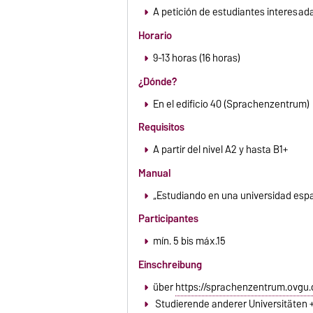
A petición de estudiantes interesada
Horario
9-13 horas (16 horas)
¿Dónde?
En el edificio 40 (Sprachenzentrum)
Requisitos
A partir del nivel A2 y hasta B1+
Manual
„Estudiando en una universidad espa
Participantes
mín. 5 bis máx.15
Einschreibung
über
https://sprachenzentrum.ovgu.
Studierende anderer Universitäten 