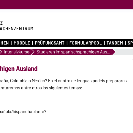
Z
ACHENZENTRUM
CHEN
MOODLE
PRÜFUNGSAMT
FORMULARPOOL
TANDEM
S
Intensivkurse
Studieren im spanischsprachigen Ausland
chigen Ausland
spaña, Colombia o México? En el centro de lenguas podéis prepararos.
trataremos entre otros los siguientes temas:
pañola/hispanohablante?