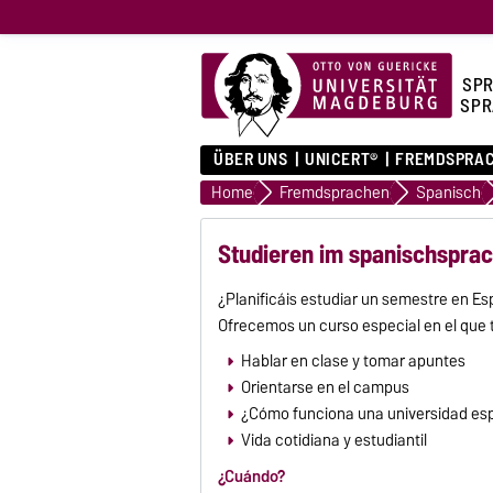
SPR
SPR
ÜBER UNS
UNICERT®
FREMDSPRA
Home
Fremdsprachen
Spanisch
Studieren im spanischspra
¿Planificáis estudiar un semestre en E
Ofrecemos un curso especial en el que 
Hablar en clase y tomar apuntes
Orientarse en el campus
¿Cómo funciona una universidad es
Vida cotidiana y estudiantil
¿Cuándo?