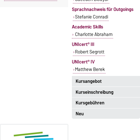
Sprachnachweis für Outgoings
Stefanie Conradi
Academic Skills
Charlotte Abraham
UNIcert® III
Robert Segrott
UNIcert® IV
Matthew Berek
Kursangebot
Kurseinschreibung
Das aktuelle Kursangebot für
Englisch finden Sie
hier
.
Kursgebühren
Einschreibezeitraum:
5. Oktober 2026, 9.00 Uhr bis
Neu
Sprachkurse sind i. d. R.
23. Oktober 2026, 18 Uhr
gebührenpflichtig.
Moodle
Gebühren
OVGU-Account