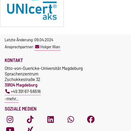
Gebührenrückerstattung
Die Kurse beginnen ab dem 12.
Gebührenbefreiungen bei
Oktober 2026.
curricularer Sprachausbildung
Kursteilnahme nur nach
fristgerechter Online-
Gebührenbefreiung bei
Anmeldung
Incomings
Letzte Änderung: 09.04.2024
Ansprechpartner:
Holger Illian
KONTAKT
Otto-von-Guericke-Universität Magdeburg
Sprachenzentrum
Zschokkestraße 32
39104 Magdeburg
+49 391 67-56516
mehr…
SOZIALE MEDIEN