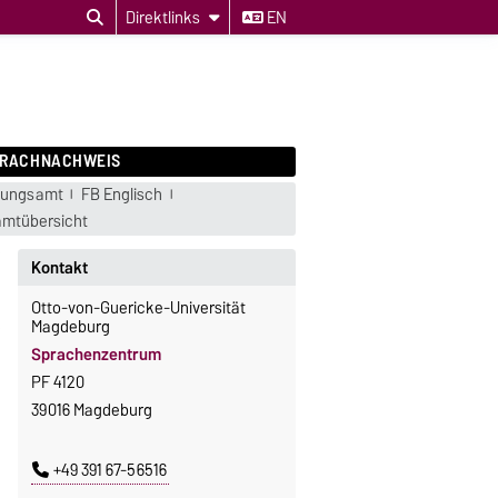
Direktlinks
EN
PRACHNACHWEIS
fungsamt
FB Englisch
mtübersicht
Kontakt
Otto-von-Guericke-Universität
Magdeburg
Sprachenzentrum
PF 4120
39016 Magdeburg
+49 391 67-56516