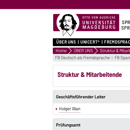
SPR
SPR
ÜBER UNS
UNICERT®
FREMDSPRA
Home
ÜBER UNS
Struktur & Mitar
FB Deutsch als Fremdsprache
FB Span
Struktur & Mitarbeitende
Geschäftsführender Leiter
Holger Illian
Prüfungsamt