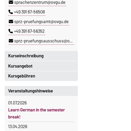
sprachenzentrum@ovgu.de
+49 391 67-56508
sprz-pruefungsamt@ovgu.de
+49 391 67-56352
sprz-pruefungsausschuss@ovgu.de
Kurseinschreibung
Kursangebot
Einschreibezeitraum:
5. Oktober 2026, 9.00 Uhr bis
Kursgebühren
Das aktuelle Kursprogramm des
23. Oktober 2026, 18 Uhr
SPRZ finden Sie
hier
.
Sprachkurse sind i. d. R.
Veranstaltungshinweise
Moodle
gebührenpflichtig.
OVGU-Account
01.07.2026
Gebühren
Die Kurse beginnen ab dem 12.
Learn German in the semester
Gebührenrückerstattung
Oktober 2026.
break!
Kursteilnahme nur nach
Gebührenbefreiungen bei
13.04.2026
fristgerechter Online-Anmeldung
curricularer Sprachausbildung