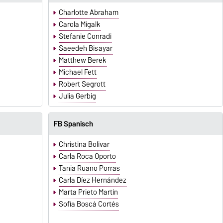
Charlotte Abraham
Carola Migalk
Stefanie Conradi
Saeedeh Bisayar
Matthew Berek
Michael Fett
Robert Segrott
Julia Gerbig
FB Spanisch
Christina Bolivar
Carla Roca Oporto
Tania Ruano Porras
Carla Díez Hernández
Marta Prieto Martín
Sofía Boscá Cortés