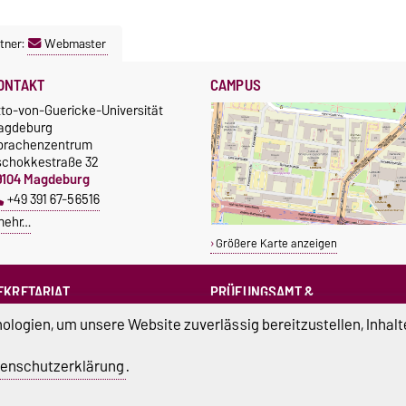
tner:
Webmaster
ONTAKT
CAMPUS
tto-von-Guericke-Universität
agdeburg
prachenzentrum
schokkestraße 32
9104 Magdeburg
+49 391 67-56516
mehr…
Größere Karte anzeigen
EKRETARIAT
PRÜFUNGSAMT &
PRÜFUNGSAUSSCHUSS
sprachenzentrum@ovgu.de
logien, um unsere Website zuverlässig bereitzustellen, Inhalt
sprz-pruefungsamt@ovgu.de
sprz-
enschutzerklärung
.
pruefungsausschuss@ovgu.de