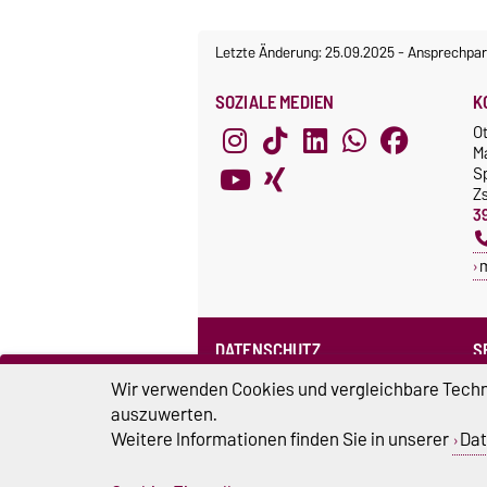
Letzte Änderung: 25.09.2025
-
Ansprechpar
SOZIALE MEDIEN
K
O
M
S
Z
3
DATENSCHUTZ
S
Datenschutzerklärung des SPRZ
Wir verwenden Cookies und vergleichbare Techno
auszuwerten.
Weitere Informationen finden Sie in unserer
Dat