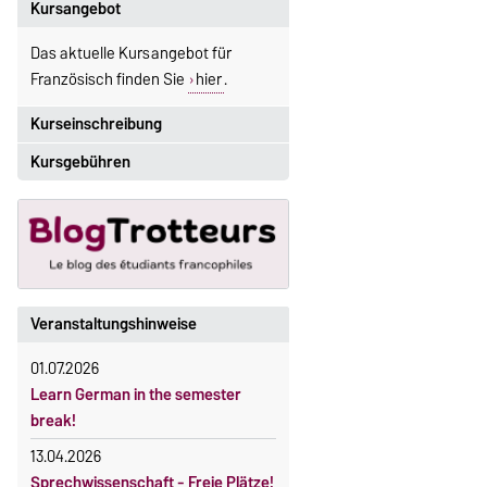
Kursangebot
Das aktuelle Kursangebot für
Französisch finden Sie
hier
.
Kurseinschreibung
Kursgebühren
Einschreibezeitraum:
5. Oktober 2026, 9.00 Uhr bis
Sprachkurse sind i. d. R.
23. Oktober 2026, 18 Uhr
gebührenpflichtig.
Moodle
Gebühren
OVGU-Account
Gebührenrückerstattung
Die Kurse beginnen ab dem 12.
Veranstaltungshinweise
Gebührenbefreiungen bei
Oktober 2026.
curricularer Sprachausbildung
01.07.2026
Kursteilnahme nur nach
Learn German in the semester
fristgerechter Online-Anmeldung
Gebührenbefreiung bei Incomings
break!
13.04.2026
Sprechwissenschaft - Freie Plätze!