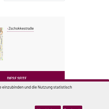
Zschokkestraße
DIESE SEITE
Vorlesen
e einzubinden und die Nutzung statistisch
Drucken
Permalink