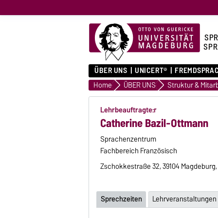
SPR
SPR
ÜBER UNS
UNICERT®
FREMDSPRA
Home
ÜBER UNS
Lehrbeauftragte:r
Catherine Bazil-Ottmann
Sprachenzentrum
Fachbereich Französisch
Zschokkestraße 32, 39104 Magdeburg
Sprechzeiten
Lehrveranstaltungen