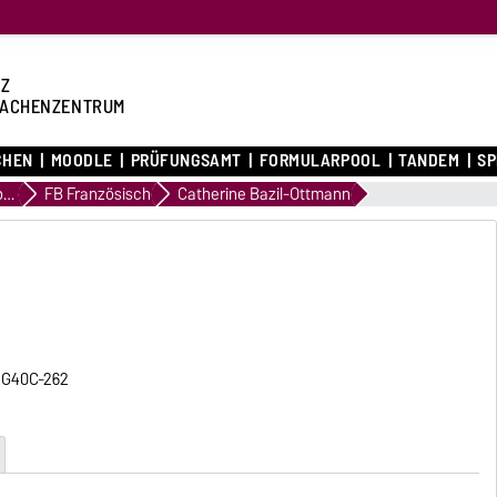
Z
ACHENZENTRUM
CHEN
MOODLE
PRÜFUNGSAMT
FORMULARPOOL
TANDEM
S
Struktur & Mitarbeitende
FB Französisch
Catherine Bazil-Ottmann
, G40C-262