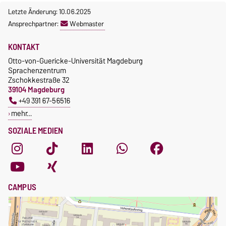
Gebührenrückerstattung
Die Kurse beginnen ab dem 12.
Letzte Änderung: 10.06.2025
Gebührenbefreiungen bei
Oktober 2026.
Ansprechpartner:
Webmaster
curricularer Sprachausbildung
Kursteilnahme nur nach
fristgerechter Online-
Gebührenbefreiung bei
KONTAKT
Anmeldung
Incomings
Otto-von-Guericke-Universität Magdeburg
Sprachenzentrum
Zschokkestraße 32
39104 Magdeburg
+49 391 67-56516
mehr…
SOZIALE MEDIEN
CAMPUS