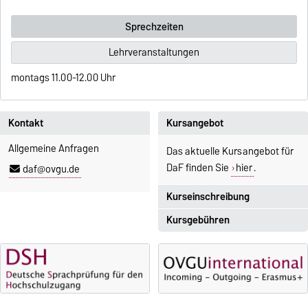
Sprechzeiten
Lehrveranstaltungen
montags 11.00-12.00 Uhr
Kontakt
Kursangebot
Allgemeine Anfragen
Das aktuelle Kursangebot für
DaF finden Sie
hier
.
daf@ovgu.de
Kurseinschreibung
Kursgebühren
Einschreibezeitraum:
5. Oktober 2026, 9.00 Uhr bis
Sprachkurse sind i. d. R.
23. Oktober 2026, 18 Uhr
gebührenpflichtig.
Moodle
Gebühren
OVGU-Account