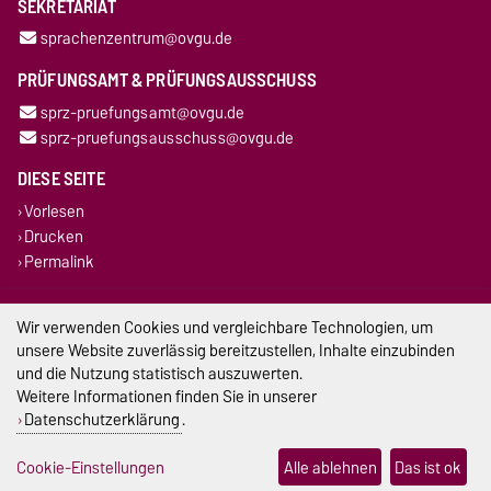
SEKRETARIAT
sprachenzentrum@ovgu.de
PRÜFUNGSAMT & PRÜFUNGSAUSSCHUSS
sprz-pruefungsamt@ovgu.de
sprz-pruefungsausschuss@ovgu.de
DIESE SEITE
Vorlesen
Drucken
Permalink
Impressum
Wir verwenden Cookies und vergleichbare Technologien, um
unsere Website zuverlässig bereitzustellen, Inhalte einzubinden
Datenschutz
und die Nutzung statistisch auszuwerten.
Weitere Informationen finden Sie in unserer
Barrierefreiheit
Datenschutzerklärung
.
Cookie-Einstellungen
Cookie-Einstellungen
Alle ablehnen
Das ist ok
Sitemap