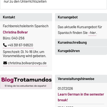
nur zu den Unterrichtszeiten
Kontakt
Kursangebot
Fachbereichsleiterin Spanisch
Das aktuelle Kursangebot für
Christina Bolívar
Spanisch finden Sie
hier
.
Büro: G40-256
Kurseinschreibung
+49 391 67-56520
Kursgebühren
Sprechzeit: Di. 14-16 Uhr, um
Einschreibezeitraum:
Voranmeldung wird gebeten.
5. Oktober 2026, 9.00 Uhr bis
Sprachkurse sind i. d. R.
christina.bolivar@ovgu.de
23. Oktober 2026, 18 Uhr
gebührenpflichtig.
Moodle
Gebühren
OVGU-Account
Veranstaltungshinweise
Gebührenrückerstattung
Die Kurse beginnen ab dem 12.
01.07.2026
Gebührenbefreiungen bei
Oktober 2026.
Learn German in the semester
curricularer Sprachausbildung
Kursteilnahme nur nach
break!
fristgerechter Online-
Gebührenbefreiung bei