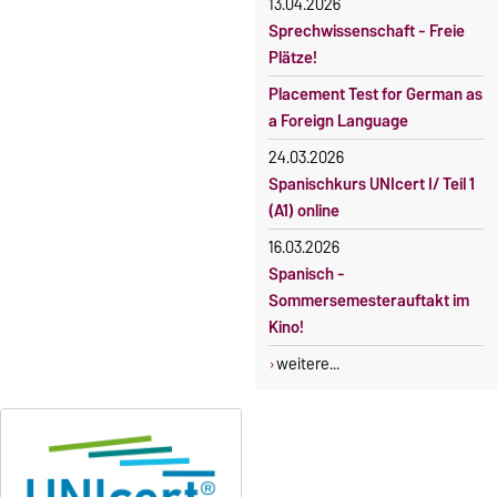
13.04.2026
Anmeldung
Incomings
Sprechwissenschaft - Freie
Plätze!
Placement Test for German as
a Foreign Language
24.03.2026
Spanischkurs UNIcert I/ Teil 1
(A1) online
16.03.2026
Spanisch -
Sommersemesterauftakt im
Kino!
weitere...