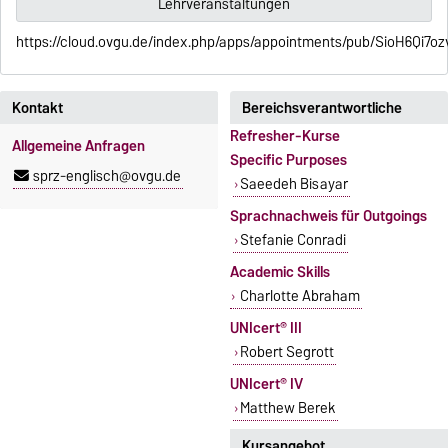
Lehrveranstaltungen
https://cloud.ovgu.de/index.php/apps/appointments/pub/SioH
Kontakt
Bereichsverantwortliche
Refresher-Kurse
Allgemeine Anfragen
Specific Purposes
sprz-englisch@ovgu.de
Saeedeh Bisayar
Sprachnachweis für Outgoings
Stefanie Conradi
Academic Skills
Charlotte Abraham
UNIcert® III
Robert Segrott
UNIcert® IV
Matthew Berek
Kursangebot