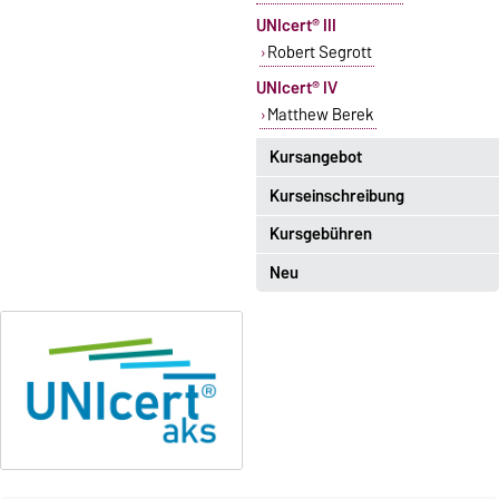
UNIcert® III
Robert Segrott
UNIcert® IV
Matthew Berek
Kursangebot
Kurseinschreibung
Das aktuelle Kursangebot für
Englisch finden Sie
hier
.
Kursgebühren
Einschreibezeitraum:
5. Oktober 2026, 9.00 Uhr bis
Neu
Sprachkurse sind i. d. R.
23. Oktober 2026, 18 Uhr
gebührenpflichtig.
Moodle
Gebühren
OVGU-Account
Gebührenrückerstattung
Die Kurse beginnen ab dem 12.
Gebührenbefreiungen bei
Oktober 2026.
curricularer Sprachausbildung
Kursteilnahme nur nach
fristgerechter Online-
Gebührenbefreiung bei