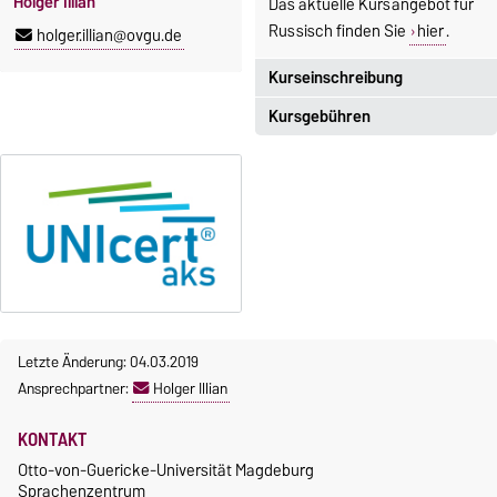
Holger Illian
Das aktuelle Kursangebot für
Russisch finden Sie
hier
.
holger.illian@ovgu.de
Kurseinschreibung
Kursgebühren
Einschreibezeitraum:
5. Oktober 2026, 9.00 Uhr bis
Sprachkurse sind i. d. R.
23. Oktober 2026, 18 Uhr
gebührenpflichtig.
Moodle
Gebühren
OVGU-Account
Gebührenrückerstattung
Die Kurse beginnen ab dem 12.
Gebührenbefreiungen bei
Oktober 2026.
curricularer Sprachausbildung
Kursteilnahme nur nach
fristgerechter Online-
Gebührenbefreiung bei
Letzte Änderung: 04.03.2019
Anmeldung
Incomings
Ansprechpartner:
Holger Illian
KONTAKT
Otto-von-Guericke-Universität Magdeburg
Sprachenzentrum