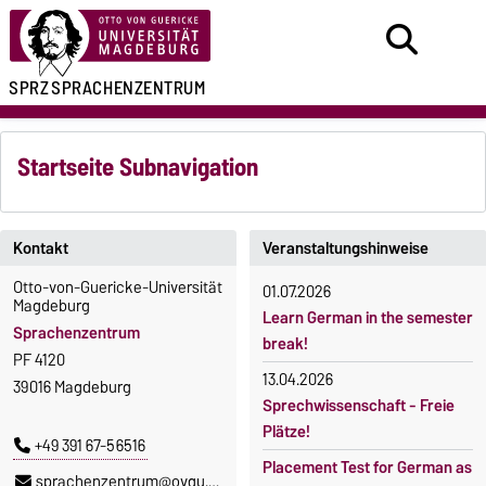
SPRZ
SPRACHENZENTRUM
Startseite Subnavigation
Kontakt
Veranstaltungshinweise
Otto-von-Guericke-Universität
01.07.2026
Magdeburg
Learn German in the semester
Sprachenzentrum
break!
PF 4120
13.04.2026
39016 Magdeburg
Sprechwissenschaft - Freie
Plätze!
+49 391 67-56516
Placement Test for German as
sprachenzentrum@ovgu.de