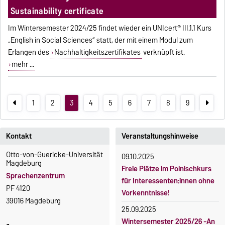
Sustainability certificate
Im Wintersemester 2024/25 findet wieder ein UNIcert® III.1.1 Kurs
„English in Social Sciences“ statt, der mit einem Modul zum
Erlangen des
Nachhaltigkeitszertifikates
verknüpft ist.
mehr ...
1
2
3
4
5
6
7
8
9
Kontakt
Veranstaltungshinweise
Otto-von-Guericke-Universität
09.10.2025
Magdeburg
Freie Plätze im Polnischkurs
Sprachenzentrum
für Interessenten:innen ohne
PF 4120
Vorkenntnisse!
39016 Magdeburg
25.09.2025
Wintersemester 2025/26 -An