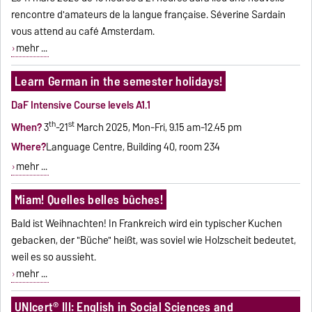
rencontre d'amateurs de la langue française. Séverine Sardain
vous attend au café Amsterdam.
mehr ...
Learn German in the semester holidays!
DaF Intensive Course levels A1.1
th
st
When?
3
-21
March 2025, Mon-Fri, 9.15 am-12.45 pm
Where?
Language Centre, Building 40, room 234
mehr ...
Miam! Quelles belles bûches!
Bald ist Weihnachten! In Frankreich wird ein typischer Kuchen
gebacken, der "Büche" heißt, was soviel wie Holzscheit bedeutet,
weil es so aussieht.
mehr ...
UNIcert® III: English in Social Sciences and