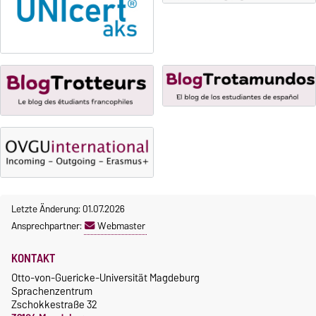
Gebührenbefreiungen bei
fristgerechter Online-
curricularer Sprachausbildung
Anmeldung
Gebührenbefreiung bei
Incomings
Letzte Änderung: 01.07.2026
Ansprechpartner:
Webmaster
KONTAKT
Otto-von-Guericke-Universität Magdeburg
Sprachenzentrum
Zschokkestraße 32