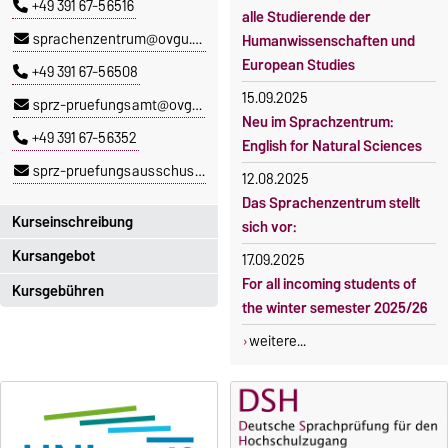
+49 391 67-56516
alle Studierende der
sprachenzentrum@ovgu.de
Humanwissenschaften und
European Studies
+49 391 67-56508
15.09.2025
sprz-pruefungsamt@ovgu.de
Neu im Sprachzentrum:
+49 391 67-56352
English for Natural Sciences
sprz-pruefungsausschuss@ovgu.de
12.08.2025
Das Sprachenzentrum stellt
Kurseinschreibung
sich vor:
Kursangebot
17.09.2025
Einschreibezeitraum:
For all incoming students of
5. Oktober 2026, 9.00 Uhr bis
Kursgebühren
Das aktuelle Kursprogramm
the winter semester 2025/26
23. Oktober 2026, 18 Uhr
des SPRZ finden Sie
hier
.
Sprachkurse sind i. d. R.
weitere...
Moodle
gebührenpflichtig.
OVGU-Account
Gebühren
Die Kurse beginnen ab dem 12.
Gebührenrückerstattung
Oktober 2026.
Kursteilnahme nur nach