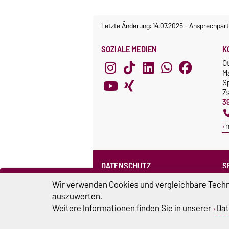
Letzte Änderung: 14.07.2025
-
Ansprechpart
SOZIALE MEDIEN
K
O
M
S
Z
3
DATENSCHUTZ
S
Datenschutzerklärung des SPRZ
Wir verwenden Cookies und vergleichbare Techno
auszuwerten.
Weitere Informationen finden Sie in unserer
Dat