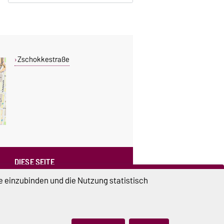
Zschokkestraße
DIESE SEITE
Vorlesen
e einzubinden und die Nutzung statistisch
Drucken
Permalink