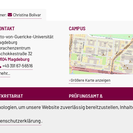
ner:
Christina Bolivar
ONTAKT
CAMPUS
tto-von-Guericke-Universität
agdeburg
prachenzentrum
schokkestraße 32
9104 Magdeburg
+49 391 67-56516
mehr…
Größere Karte anzeigen
EKRETARIAT
PRÜFUNGSAMT &
PRÜFUNGSAUSSCHUSS
sprachenzentrum@ovgu.de
logien, um unsere Website zuverlässig bereitzustellen, Inhalt
sprz-pruefungsamt@ovgu.de
sprz-
enschutzerklärung
.
pruefungsausschuss@ovgu.de