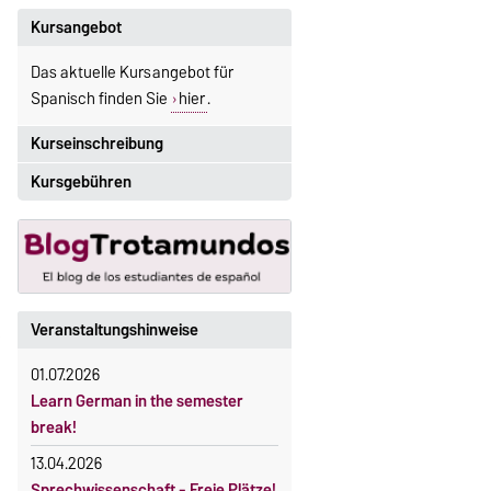
Kursangebot
Das aktuelle Kursangebot für
Spanisch finden Sie
hier
.
Kurseinschreibung
Kursgebühren
Einschreibezeitraum:
5. Oktober 2026, 9.00 Uhr bis
Sprachkurse sind i. d. R.
23. Oktober 2026, 18 Uhr
gebührenpflichtig.
Moodle
Gebühren
OVGU-Account
Gebührenrückerstattung
Veranstaltungshinweise
Die Kurse beginnen ab dem 12.
Gebührenbefreiungen bei
Oktober 2026.
01.07.2026
curricularer Sprachausbildung
Kursteilnahme nur nach
Learn German in the semester
fristgerechter Online-Anmeldung
Gebührenbefreiung bei Incomings
break!
13.04.2026
Sprechwissenschaft - Freie Plätze!