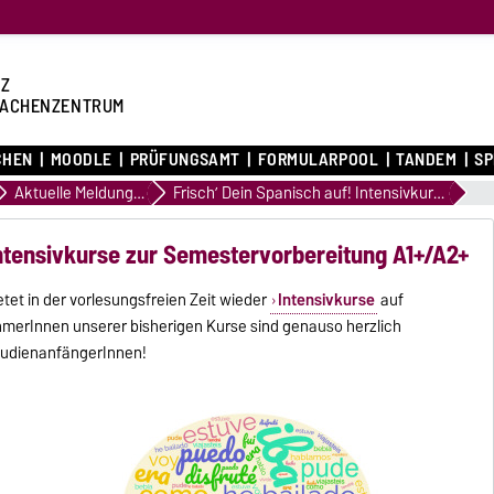
Z
ACHENZENTRUM
CHEN
MOODLE
PRÜFUNGSAMT
FORMULARPOOL
TANDEM
S
Aktuelle Meldungen
Frisch’ Dein Spanisch auf! Intensivkurse zur Semestervorbereitung A1+/A2+
Intensivkurse zur Semestervorbereitung A1+/A2+
etet in der vorlesungsfreien Zeit wieder
Intensivkurse
auf
hmerInnen unserer bisherigen Kurse sind genauso herzlich
tudienanfängerInnen!