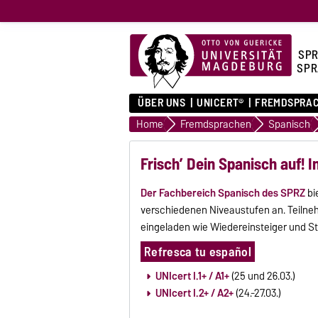
SPR
SPR
ÜBER UNS
UNICERT®
FREMDSPRA
Home
Fremdsprachen
Spanisch
Frisch’ Dein Spanisch auf! 
Der Fachbereich Spanisch des SPRZ
bi
verschiedenen Niveaustufen an. Teilne
eingeladen wie Wiedereinsteiger und S
Refresca tu español
UNIcert I.1+ / A1+
(25 und 26.03.)
UNIcert I.2+ / A2+
(24.-27.03.)