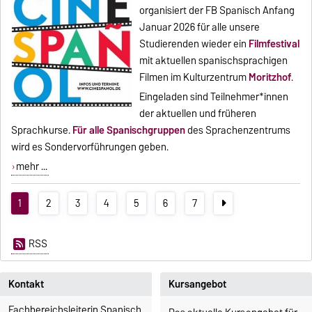
organisiert der FB Spanisch Anfang
Januar 2026 für alle unsere
Studierenden wieder ein
Filmfestival
mit aktuellen spanischsprachigen
Filmen im Kulturzentrum
Moritzhof
.
Eingeladen sind Teilnehmer*innen
der aktuellen und früheren
Sprachkurse.
Für alle Spanischgruppen
des Sprachenzentrums
wird es Sondervorführungen geben.
mehr ...
1
2
3
4
5
6
7
RSS
Kontakt
Kursangebot
Fachbereichsleiterin Spanisch