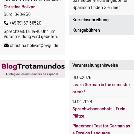
Das aktuelle Kursangebot für
Christina Bolívar
Spanisch finden Sie
hier
.
Büro: G40-256
Kurseinschreibung
+49 391 67-56520
Kursgebühren
Sprechzeit: Di. 14-16 Uhr, um
Einschreibezeitraum:
Voranmeldung wird gebeten.
5. Oktober 2026, 9.00 Uhr bis
Sprachkurse sind i. d. R.
christina.bolivar@ovgu.de
23. Oktober 2026, 18 Uhr
gebührenpflichtig.
Moodle
Gebühren
OVGU-Account
Veranstaltungshinweise
Gebührenrückerstattung
Die Kurse beginnen ab dem 12.
01.07.2026
Gebührenbefreiungen bei
Oktober 2026.
Learn German in the semester
curricularer Sprachausbildung
Kursteilnahme nur nach
break!
fristgerechter Online-
Gebührenbefreiung bei
13.04.2026
Anmeldung
Incomings
Sprechwissenschaft - Freie
Plätze!
Placement Test for German as
a Foreign Language