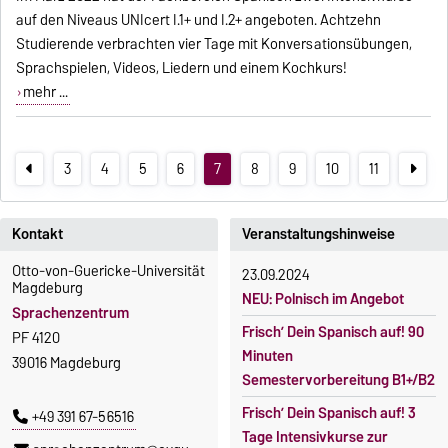
auf den Niveaus UNIcert I.1+ und I.2+ angeboten. Achtzehn
Studierende verbrachten vier Tage mit Konversationsübungen,
Sprachspielen, Videos, Liedern und einem Kochkurs!
mehr ...
3
4
5
6
7
8
9
10
11
Kontakt
Veranstaltungshinweise
Otto-von-Guericke-Universität
23.09.2024
Magdeburg
NEU: Polnisch im Angebot
Sprachenzentrum
Frisch’ Dein Spanisch auf! 90
PF 4120
Minuten
39016 Magdeburg
Semestervorbereitung B1+/B2
Frisch’ Dein Spanisch auf! 3
+49 391 67-56516
Tage Intensivkurse zur