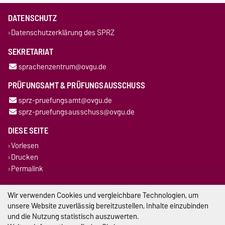
DATENSCHUTZ
Datenschutzerklärung des SPRZ
SEKRETARIAT
sprachenzentrum@ovgu.de
PRÜFUNGSAMT & PRÜFUNGSAUSSCHUSS
sprz-pruefungsamt@ovgu.de
sprz-pruefungsausschuss@ovgu.de
DIESE SEITE
Vorlesen
Drucken
Permalink
Impressum
Wir verwenden Cookies und vergleichbare Technologien, um
unsere Website zuverlässig bereitzustellen, Inhalte einzubinden
Datenschutz
und die Nutzung statistisch auszuwerten.