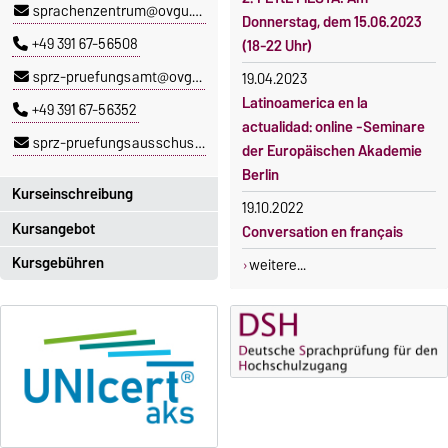
sprachenzentrum@ovgu.de
Donnerstag, dem 15.06.2023
+49 391 67-56508
(18-22 Uhr)
sprz-pruefungsamt@ovgu.de
19.04.2023
Latinoamerica en la
+49 391 67-56352
actualidad: online -Seminare
sprz-pruefungsausschuss@ovgu.de
der Europäischen Akademie
Berlin
Kurseinschreibung
19.10.2022
Kursangebot
Conversation en français
Einschreibezeitraum:
5. Oktober 2026, 9.00 Uhr bis
Kursgebühren
weitere...
Das aktuelle Kursprogramm
23. Oktober 2026, 18 Uhr
des SPRZ finden Sie
hier
.
Sprachkurse sind i. d. R.
Moodle
gebührenpflichtig.
OVGU-Account
Gebühren
Die Kurse beginnen ab dem 12.
Gebührenrückerstattung
Oktober 2026.
Kursteilnahme nur nach
Gebührenbefreiungen bei
fristgerechter Online-