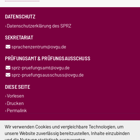
DATENSCHUTZ
Datenschutzerklärung des SPRZ
SEKRETARIAT
sprachenzentrum@ovgu.de
PRÜFUNGSAMT & PRÜFUNGSAUSSCHUSS
sprz-pruefungsamt@ovgu.de
sprz-pruefungsausschuss@ovgu.de
DIESE SEITE
Vorlesen
Drucken
Permalink
Impressum
Wir verwenden Cookies und vergleichbare Technologien, um
unsere Website zuverlässig bereitzustellen, Inhalte einzubinden
Datenschutz
und die Nutzung statistisch auszuwerten.