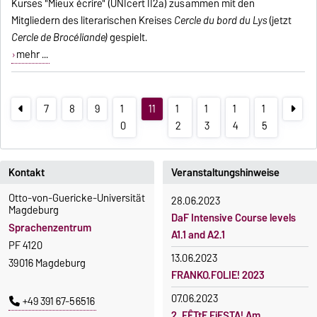
Kurses "Mieux écrire" (UNIcert II2a) zusammen mit den
Mitgliedern des literarischen Kreises
Cercle du bord du Lys
(jetzt
Cercle de Brocéliande)
gespielt.
mehr ...
7
8
9
1
11
1
1
1
1
0
2
3
4
5
Kontakt
Veranstaltungshinweise
Otto-von-Guericke-Universität
28.06.2023
Magdeburg
DaF Intensive Course levels
Sprachenzentrum
A1.1 and A2.1
PF 4120
13.06.2023
39016 Magdeburg
FRANKO.FOLIE! 2023
07.06.2023
+49 391 67-56516
2. FÊTtE FiESTA! Am