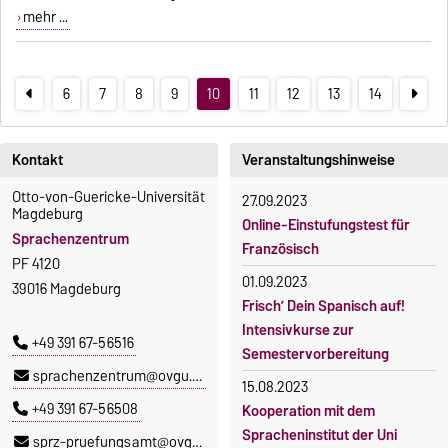
mehr ...
6
7
8
9
10
11
12
13
14
Kontakt
Veranstaltungshinweise
Otto-von-Guericke-Universität
27.09.2023
Magdeburg
Online-Einstufungstest für
Sprachenzentrum
Französisch
PF 4120
01.09.2023
39016 Magdeburg
Frisch’ Dein Spanisch auf!
Intensivkurse zur
+49 391 67-56516
Semestervorbereitung
sprachenzentrum@ovgu.de
15.08.2023
+49 391 67-56508
Kooperation mit dem
Spracheninstitut der Uni
sprz-pruefungsamt@ovgu.de