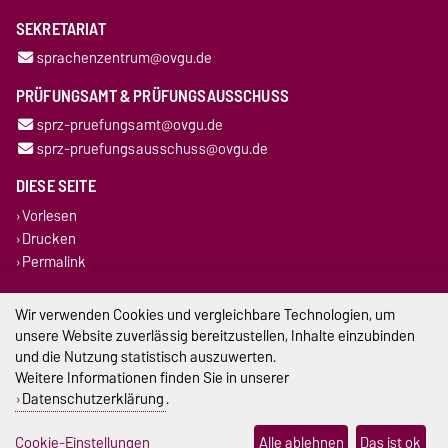
SEKRETARIAT
sprachenzentrum@ovgu.de
PRÜFUNGSAMT & PRÜFUNGSAUSSCHUSS
sprz-pruefungsamt@ovgu.de
sprz-pruefungsausschuss@ovgu.de
DIESE SEITE
Vorlesen
Drucken
Permalink
Impressum
Wir verwenden Cookies und vergleichbare Technologien, um
unsere Website zuverlässig bereitzustellen, Inhalte einzubinden
Datenschutz
und die Nutzung statistisch auszuwerten.
Weitere Informationen finden Sie in unserer
Barrierefreiheit
Datenschutzerklärung
.
Cookie-Einstellungen
Cookie-Einstellungen
Alle ablehnen
Das ist ok