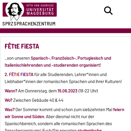
SPRZ
SPRACHENZENTRUM
FÊTtE FiESTA
...von unseren
Spanisch-, Französisch-, Portugiesisch und
Italienischlehrenden und -studierenden organisiert!
2. FÊT
t
E F
i
ESTA
für alle Studierenden, Lehrer*innen und
Liebhaber*innen der romanischen Sprachen und ihrer Kulturen!
Wann?
Am Donnerstag, dem
15.06.2023
(18-22 Uhr)
Wo?
Zwischen Gebäude 40 & 44
Was?
Der Sommer kommt und schon zum siebzehnten Mal
feiern
wir Sonne und Süden
. Aber diesmal nicht nur der
Spanischbereich, sondern alle romanischen Sprachen des
Sprachenzentrums! Euch/Sie erwarten
studentische