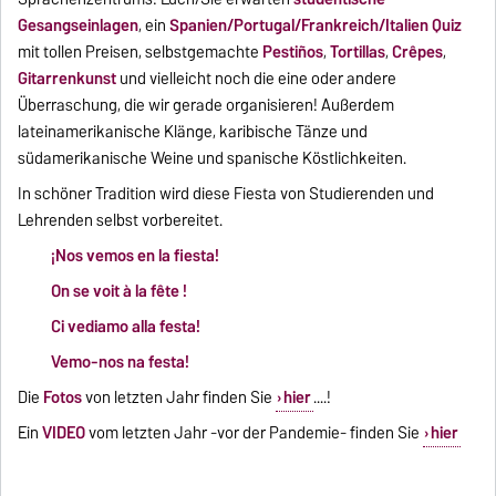
Gesangseinlagen
, ein
Spanien/Portugal/Frankreich/Italien Quiz
mit tollen Preisen, selbstgemachte
Pestiños
,
Tortillas
,
Crêpes
,
Gitarrenkunst
und vielleicht noch die eine oder andere
Überraschung, die wir gerade organisieren! Außerdem
lateinamerikanische Klänge, karibische Tänze und
südamerikanische Weine und spanische Köstlichkeiten.
In schöner Tradition wird diese Fiesta von Studierenden und
Lehrenden selbst vorbereitet.
¡Nos vemos en la fiesta!
On se voit à la fête !
Ci vediamo alla festa!
Vemo-nos na festa!
Die
Fotos
von letzten Jahr finden Sie
hier
....!
Ein
VIDEO
vom letzten Jahr -vor der Pandemie- finden Sie
hier