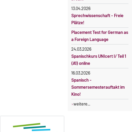
fristgerechter Online-
Gebührenbefreiung bei
13.04.2026
Anmeldung
Incomings
Sprechwissenschaft - Freie
Plätze!
Placement Test for German as
a Foreign Language
24.03.2026
Spanischkurs UNIcert I/ Teil 1
(A1) online
16.03.2026
Spanisch -
Sommersemesterauftakt im
Kino!
weitere...