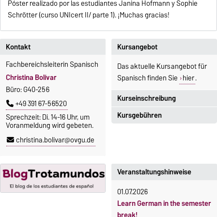
Póster realizado por las estudiantes Janina Hofmann y Sophie
Schrötter (curso UNIcert II/ parte 1). ¡Muchas gracias!
Kontakt
Kursangebot
Fachbereichsleiterin Spanisch
Das aktuelle Kursangebot für
Christina Bolívar
Spanisch finden Sie
hier
.
Büro: G40-256
Kurseinschreibung
+49 391 67-56520
Kursgebühren
Sprechzeit: Di. 14-16 Uhr, um
Einschreibezeitraum:
Voranmeldung wird gebeten.
5. Oktober 2026, 9.00 Uhr bis
Sprachkurse sind i. d. R.
christina.bolivar@ovgu.de
23. Oktober 2026, 18 Uhr
gebührenpflichtig.
Moodle
Gebühren
OVGU-Account
Veranstaltungshinweise
Gebührenrückerstattung
Die Kurse beginnen ab dem 12.
01.07.2026
Gebührenbefreiungen bei
Oktober 2026.
Learn German in the semester
curricularer Sprachausbildung
Kursteilnahme nur nach
break!