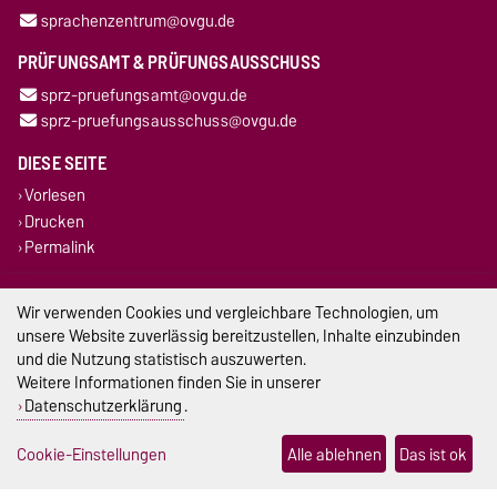
sprachenzentrum@ovgu.de
PRÜFUNGSAMT & PRÜFUNGSAUSSCHUSS
sprz-pruefungsamt@ovgu.de
sprz-pruefungsausschuss@ovgu.de
DIESE SEITE
Vorlesen
Drucken
Permalink
Impressum
Wir verwenden Cookies und vergleichbare Technologien, um
unsere Website zuverlässig bereitzustellen, Inhalte einzubinden
Datenschutz
und die Nutzung statistisch auszuwerten.
Weitere Informationen finden Sie in unserer
Barrierefreiheit
Datenschutzerklärung
.
Cookie-Einstellungen
Cookie-Einstellungen
Alle ablehnen
Das ist ok
Sitemap