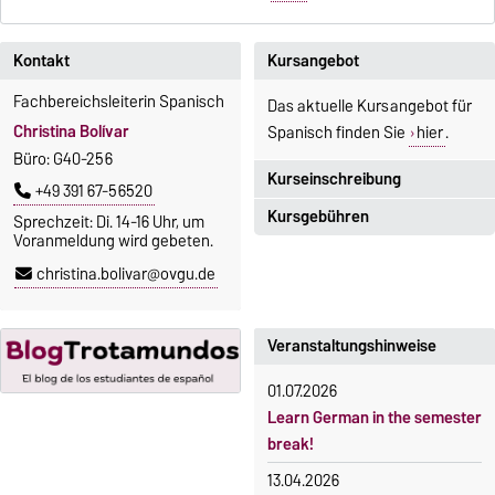
Kontakt
Kursangebot
Fachbereichsleiterin Spanisch
Das aktuelle Kursangebot für
Christina Bolívar
Spanisch finden Sie
hier
.
Büro: G40-256
Kurseinschreibung
+49 391 67-56520
Kursgebühren
Sprechzeit: Di. 14-16 Uhr, um
Einschreibezeitraum:
Voranmeldung wird gebeten.
5. Oktober 2026, 9.00 Uhr bis
Sprachkurse sind i. d. R.
christina.bolivar@ovgu.de
23. Oktober 2026, 18 Uhr
gebührenpflichtig.
Moodle
Gebühren
OVGU-Account
Veranstaltungshinweise
Gebührenrückerstattung
Die Kurse beginnen ab dem 12.
01.07.2026
Gebührenbefreiungen bei
Oktober 2026.
Learn German in the semester
curricularer Sprachausbildung
Kursteilnahme nur nach
break!
fristgerechter Online-
Gebührenbefreiung bei
13.04.2026
Anmeldung
Incomings