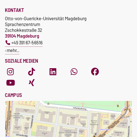
Kursteilnahme nur nach
fristgerechter Online-
Gebührenbefreiung bei
KONTAKT
Anmeldung
Incomings
Otto-von-Guericke-Universität Magdeburg
Sprachenzentrum
Zschokkestraße 32
39104 Magdeburg
+49 391 67-56516
mehr…
SOZIALE MEDIEN
CAMPUS