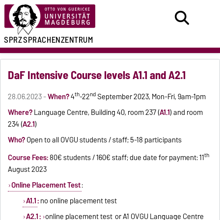
SPRZ
SPRACHENZENTRUM
DaF Intensive Course levels A1.1 and A2.1
th
nd
28.06.2023 -
When?
4
-22
September 2023, Mon-Fri, 9am-1pm
Where?
Language Centre, Building 40, room 237 (
A1.1
)
and room
234 (
A2.1
)
Who?
Open to all OVGU students / staff; 5-18 participants
th
Course Fees:
80€ students / 160€ staff; due date for payment: 11
August 2023
Online Placement Test
:
A1.1
:
no
online placement test
A2.1
:
online placement test
or A1 OVGU Language Centre