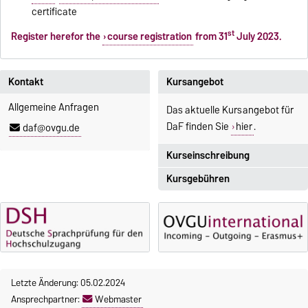
certificate
st
Register herefor the
course registration
from 31
July 2023.
Kontakt
Kursangebot
Allgemeine Anfragen
Das aktuelle Kursangebot für
DaF finden Sie
hier
.
daf@ovgu.de
Kurseinschreibung
Kursgebühren
Einschreibezeitraum:
5. Oktober 2026, 9.00 Uhr bis
Sprachkurse sind i. d. R.
23. Oktober 2026, 18 Uhr
gebührenpflichtig.
Moodle
Gebühren
OVGU-Account
Gebührenrückerstattung
Die Kurse beginnen ab dem 12.
Letzte Änderung: 05.02.2024
Gebührenbefreiungen bei
Oktober 2026.
Ansprechpartner:
Webmaster
curricularer Sprachausbildung