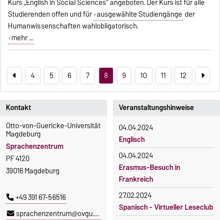
Kurs „English in Social Sciences“ angeboten. Der Kurs ist für alle
Studierenden offen und für
ausgewählte Studiengänge
der
Humanwissenschaften wahlobligatorisch.
mehr ...
4
5
6
7
8
9
10
11
12
Kontakt
Veranstaltungshinweise
Otto-von-Guericke-Universität
04.04.2024
Magdeburg
Englisch
Sprachenzentrum
04.04.2024
PF 4120
Erasmus-Besuch in
39016 Magdeburg
Frankreich
27.02.2024
+49 391 67-56516
Spanisch - Virtueller Leseclub
sprachenzentrum@ovgu.de