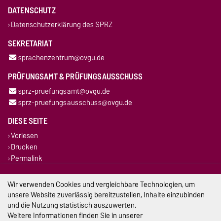
DATENSCHUTZ
Datenschutzerklärung des SPRZ
SEKRETARIAT
sprachenzentrum@ovgu.de
PRÜFUNGSAMT & PRÜFUNGSAUSSCHUSS
sprz-pruefungsamt@ovgu.de
sprz-pruefungsausschuss@ovgu.de
DIESE SEITE
Vorlesen
Drucken
Permalink
Impressum
Wir verwenden Cookies und vergleichbare Technologien, um
unsere Website zuverlässig bereitzustellen, Inhalte einzubinden
Datenschutz
und die Nutzung statistisch auszuwerten.
Weitere Informationen finden Sie in unserer