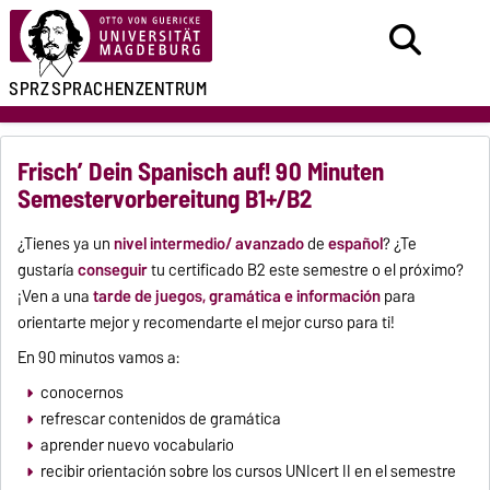
SPRZ
SPRACHENZENTRUM
Frisch’ Dein Spanisch auf! 90 Minuten
Semestervorbereitung B1+/B2
¿Tienes ya un
nivel intermedio/ avanzado
de
español
? ¿Te
gustaría
conseguir
tu certificado B2
este semestre o el próximo?
¡Ven a
una
tarde de juegos
,
gramática
e
información
para
orientarte
mejor y recomendarte el mejor curso para ti!
En 90 minutos vamos a:
conocernos
refrescar contenidos de gramática
aprender nuevo vocabulario
recibir orientación sobre los cursos UNIcert II en el semestre