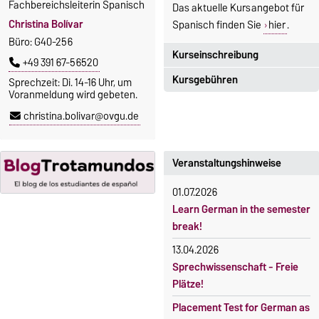
Fachbereichsleiterin Spanisch
Das aktuelle Kursangebot für
Christina Bolívar
Spanisch finden Sie
hier
.
Büro: G40-256
Kurseinschreibung
+49 391 67-56520
Kursgebühren
Sprechzeit: Di. 14-16 Uhr, um
Einschreibezeitraum:
Voranmeldung wird gebeten.
5. Oktober 2026, 9.00 Uhr bis
Sprachkurse sind i. d. R.
christina.bolivar@ovgu.de
23. Oktober 2026, 18 Uhr
gebührenpflichtig.
Moodle
Gebühren
OVGU-Account
Veranstaltungshinweise
Gebührenrückerstattung
Die Kurse beginnen ab dem 12.
01.07.2026
Gebührenbefreiungen bei
Oktober 2026.
Learn German in the semester
curricularer Sprachausbildung
Kursteilnahme nur nach
break!
fristgerechter Online-
Gebührenbefreiung bei
13.04.2026
Anmeldung
Incomings
Sprechwissenschaft - Freie
Plätze!
Placement Test for German as