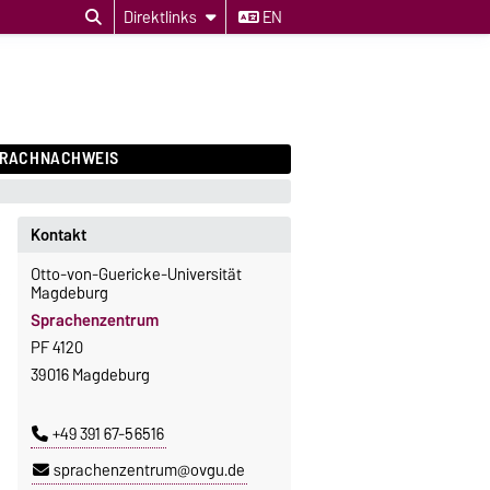
Direktlinks
EN
PRACHNACHWEIS
Kontakt
Otto-von-Guericke-Universität
Magdeburg
Sprachenzentrum
PF 4120
39016 Magdeburg
+49 391 67-56516
sprachenzentrum@ovgu.de