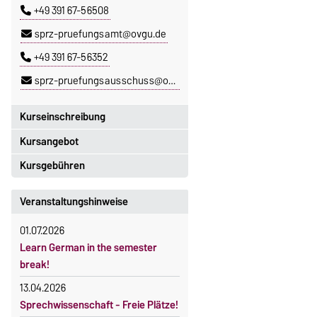
+49 391 67-56508
sprz-pruefungsamt@ovgu.de
+49 391 67-56352
sprz-pruefungsausschuss@ovgu.de
Kurseinschreibung
Kursangebot
Einschreibezeitraum:
5. Oktober 2026, 9.00 Uhr bis
Kursgebühren
Das aktuelle Kursprogramm des
23. Oktober 2026, 18 Uhr
SPRZ finden Sie
hier
.
Sprachkurse sind i. d. R.
Veranstaltungshinweise
Moodle
gebührenpflichtig.
OVGU-Account
01.07.2026
Gebühren
Die Kurse beginnen ab dem 12.
Learn German in the semester
Gebührenrückerstattung
Oktober 2026.
break!
Kursteilnahme nur nach
Gebührenbefreiungen bei
13.04.2026
fristgerechter Online-Anmeldung
curricularer Sprachausbildung
Sprechwissenschaft - Freie Plätze!