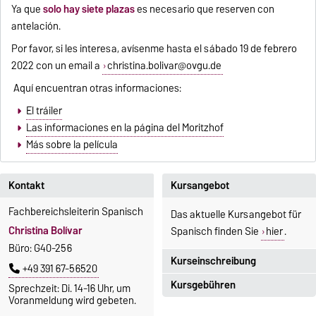
Ya que
solo hay siete plazas
es necesario que reserven con
antelación.
Por favor, si les interesa, avísenme hasta el sábado 19 de febrero
2022 con un email a
christina.bolivar@ovgu.de
Aquí encuentran otras informaciones:
El tráiler
Las informaciones en la página del Moritzhof
Más sobre la película
Kontakt
Kursangebot
Fachbereichsleiterin Spanisch
Das aktuelle Kursangebot für
Christina Bolívar
Spanisch finden Sie
hier
.
Büro: G40-256
Kurseinschreibung
+49 391 67-56520
Kursgebühren
Sprechzeit: Di. 14-16 Uhr, um
Einschreibezeitraum:
Voranmeldung wird gebeten.
5. Oktober 2026, 9.00 Uhr bis
Sprachkurse sind i. d. R.