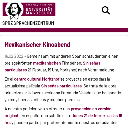
SPRZ
SPRACHENZENTRUM
Mexikanischer Kinoabend
16.02.2022 -
Gemeinsam mit anderen Spanischstudenten einen
preisgekrönten
mexikanischen
Film sehen:
Sin señas
particulares
21 Februar, 19 Uhr, Moritzhof, nach Voranmeldung.
En el
centro cultural Moritzhof
se proyecta en estos días la
actualísima película
Sin señas particulares
. Se trata de la obra
primeriza de la joven mexicana Fernanda Valadez que ha ganado
ya muy buenas críticas y muchos premios.
A nuestra petición van a ofrecer una
proyección en versión
original
-en español con subtítulos- el
lunes 21 de febrero, a las 19
hrs
y pueden participar preferentemente nuestros estudiantes.