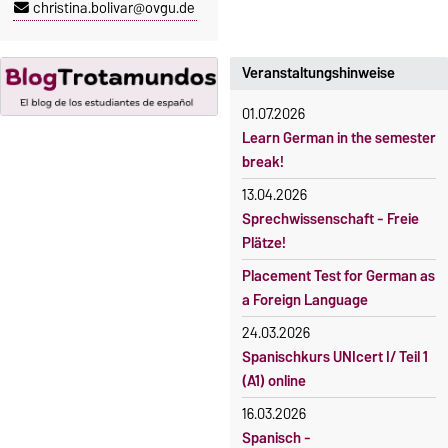
christina.bolivar@ovgu.de
23. Oktober 2026, 18 Uhr
gebührenpflichtig.
Moodle
Gebühren
OVGU-Account
Veranstaltungshinweise
Gebührenrückerstattung
Die Kurse beginnen ab dem 12.
01.07.2026
Gebührenbefreiungen bei
Oktober 2026.
Learn German in the semester
curricularer Sprachausbildung
Kursteilnahme nur nach
break!
fristgerechter Online-
Gebührenbefreiung bei
13.04.2026
Anmeldung
Incomings
Sprechwissenschaft - Freie
Plätze!
Placement Test for German as
a Foreign Language
24.03.2026
Spanischkurs UNIcert I/ Teil 1
(A1) online
16.03.2026
Spanisch -