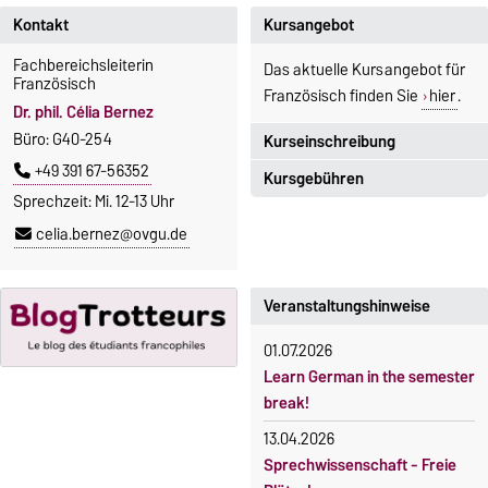
Kontakt
Kursangebot
Fachbereichsleiterin
Das aktuelle Kursangebot für
Französisch
Französisch finden Sie
hier
.
Dr. phil. Célia Bernez
Büro: G40-254
Kurseinschreibung
+49 391 67-56352
Kursgebühren
Einschreibezeitraum:
Sprechzeit: Mi. 12-13 Uhr
5. Oktober 2026, 9.00 Uhr bis
Sprachkurse sind i. d. R.
celia.bernez@ovgu.de
23. Oktober 2026, 18 Uhr
gebührenpflichtig.
Moodle
Gebühren
OVGU-Account
Veranstaltungshinweise
Gebührenrückerstattung
Die Kurse beginnen ab dem 12.
01.07.2026
Gebührenbefreiungen bei
Oktober 2026.
Learn German in the semester
curricularer Sprachausbildung
Kursteilnahme nur nach
break!
fristgerechter Online-
Gebührenbefreiung bei
13.04.2026
Anmeldung
Incomings
Sprechwissenschaft - Freie