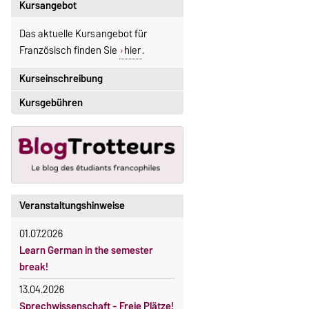
Kursangebot
Das aktuelle Kursangebot für
Französisch finden Sie
hier
.
Kurseinschreibung
Kursgebühren
Einschreibezeitraum:
5. Oktober 2026, 9.00 Uhr bis
Sprachkurse sind i. d. R.
23. Oktober 2026, 18 Uhr
gebührenpflichtig.
Moodle
Gebühren
OVGU-Account
Gebührenrückerstattung
Die Kurse beginnen ab dem 12.
Veranstaltungshinweise
Gebührenbefreiungen bei
Oktober 2026.
curricularer Sprachausbildung
01.07.2026
Kursteilnahme nur nach
Learn German in the semester
fristgerechter Online-Anmeldung
Gebührenbefreiung bei Incomings
break!
13.04.2026
Sprechwissenschaft - Freie Plätze!