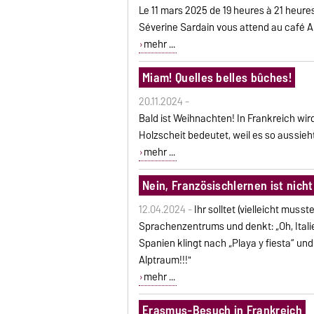
Le 11 mars 2025 de 19 heures à 21 heure
Séverine Sardain vous attend au café 
mehr ...
Miam! Quelles belles bûches!
20.11.2024 -
Bald ist Weihnachten! In Frankreich wir
Holzscheit bedeutet, weil es so aussieht
mehr ...
Nein, Französischlernen ist nicht
12.04.2024 -
Ihr solltet (vielleicht mus
Sprachenzentrums und denkt: „Oh, Italie
Spanien klingt nach „Playa y fiesta“ und
Alptraum!!!"
mehr ...
Erasmus-Besuch in Frankreich