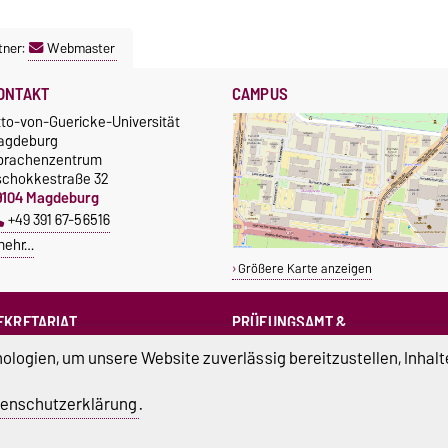
tner:
Webmaster
ONTAKT
CAMPUS
tto-von-Guericke-Universität
agdeburg
prachenzentrum
schokkestraße 32
9104 Magdeburg
+49 391 67-56516
mehr…
Größere Karte anzeigen
EKRETARIAT
PRÜFUNGSAMT &
PRÜFUNGSAUSSCHUSS
sprachenzentrum@ovgu.de
logien, um unsere Website zuverlässig bereitzustellen, Inhalt
sprz-pruefungsamt@ovgu.de
sprz-
enschutzerklärung
.
pruefungsausschuss@ovgu.de