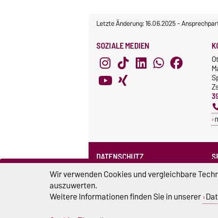
Letzte Änderung: 16.06.2025
-
Ansprechpar
SOZIALE MEDIEN
K
O
M
S
Z
3
DATENSCHUTZ
S
Datenschutzerklärung des SPRZ
Wir verwenden Cookies und vergleichbare Techno
auszuwerten.
Weitere Informationen finden Sie in unserer
Dat