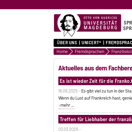
SPR
SPR
ÜBER UNS
UNICERT®
FREMDSPRA
Home
Fremdsprachen
Französisc
Aktuelles aus dem Fachber
Es ist wieder Zeit für die Franko.f
16.06.2025 -
Es gibt viel zu tun in der 
Wenn du Lust auf Frankreich hast, geni
mehr ...
Treffen für Liebhaber der fran
03.03.2025 -