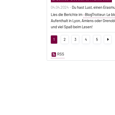
04.04.2024 -
Du hast Lust, einen Erasm
Lies die Berichte im
BlogTrotteur: Le b
Aufenthalt in Lyon, Amiens oder Grenoble
und viel Spaß beim Lesen!
1
2
3
4
5
RSS