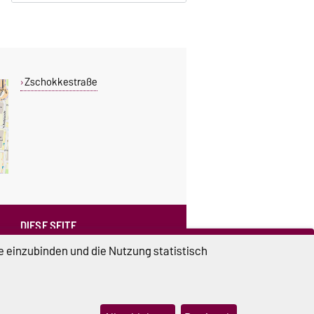
Zschokkestraße
DIESE SEITE
Vorlesen
e einzubinden und die Nutzung statistisch
Drucken
Permalink