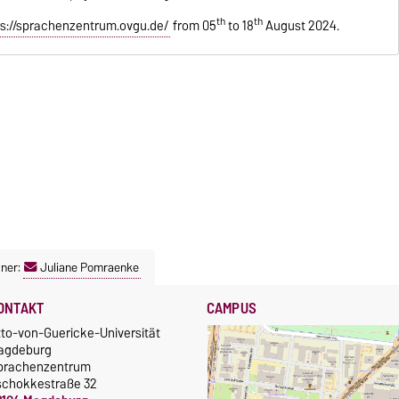
th
th
ps://sprachenzentrum.ovgu.de/
from 05
to 18
August 2024.
ner:
Juliane Pomraenke
ONTAKT
CAMPUS
tto-von-Guericke-Universität
agdeburg
prachenzentrum
schokkestraße 32