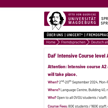
SPR
SPR
ÜBER UNS
UNICERT®
FREMDSPRA
Home
Fremdsprachen
DaF Intensive Course level A
Attention: Intensive course A2 
will take place.
nd
th
When?
2
-20
September 2024, Mon-Fr
Where?
Language Centre, Building 40, 
Who?
Open to all OVGU students / staff; 
Course Fees:
80€ students / 160€ staff;