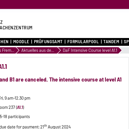
Z
ACHENZENTRUM
CHEN
MOODLE
PRÜFUNGSAMT
FORMULARPOOL
TANDEM
S
Deutsch als Fremdsprache
Aktuelles aus dem Fachbereich
DaF Intensive Course level A1.1
1.1
and B1 are canceled. The intensive course at level A1
i, 9 am-12.30 pm
room 237 (
A1.1
)
5-18 participants
th
 due date for payment: 21
August 2024