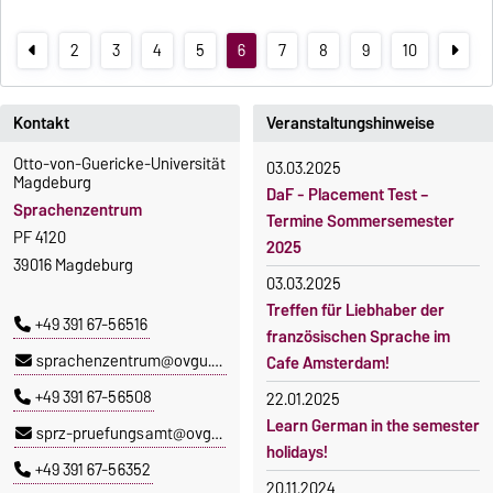
2
3
4
5
6
7
8
9
10
Kontakt
Veranstaltungshinweise
Otto-von-Guericke-Universität
03.03.2025
Magdeburg
DaF - Placement Test –
Sprachenzentrum
Termine Sommersemester
PF 4120
2025
39016 Magdeburg
03.03.2025
Treffen für Liebhaber der
+49 391 67-56516
französischen Sprache im
sprachenzentrum@ovgu.de
Cafe Amsterdam!
+49 391 67-56508
22.01.2025
Learn German in the semester
sprz-pruefungsamt@ovgu.de
holidays!
+49 391 67-56352
20.11.2024