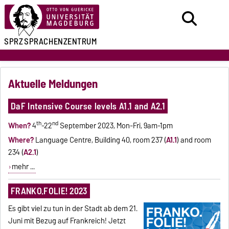
SPRZ
SPRACHENZENTRUM
Aktuelle Meldungen
DaF Intensive Course levels A1.1 and A2.1
th
nd
When?
4
-22
September 2023, Mon-Fri, 9am-1pm
Where?
Language Centre, Building 40, room 237 (
A1.1
)
and room
234 (
A2.1
)
mehr ...
FRANKO.FOLIE! 2023
Es gibt viel zu tun in der Stadt ab dem 21.
Juni mit Bezug auf Frankreich! Jetzt