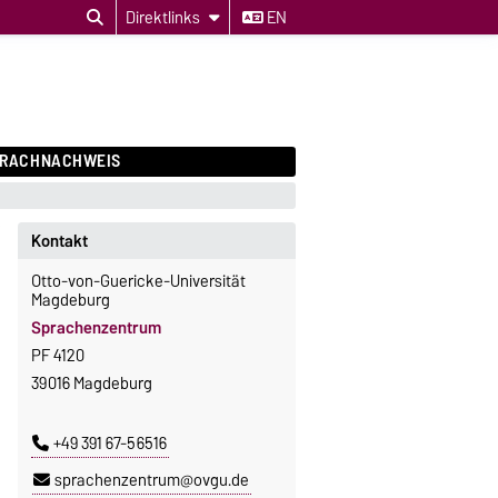
Direktlinks
EN
PRACHNACHWEIS
Kontakt
Otto-von-Guericke-Universität
Magdeburg
Sprachenzentrum
PF 4120
39016 Magdeburg
+49 391 67-56516
sprachenzentrum@ovgu.de