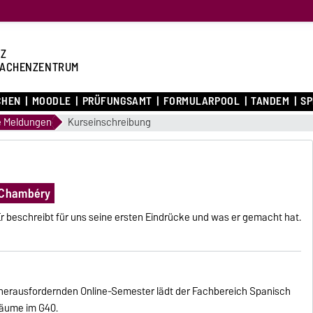
Z
ACHENZENTRUM
CHEN
MOODLE
PRÜFUNGSAMT
FORMULARPOOL
TANDEM
S
e Meldungen
Kurseinschreibung
s Chambéry
Er beschreibt für uns seine ersten Eindrücke und was er gemacht hat.
herausfordernden Online-Semester lädt der Fachbereich Spanisch
räume im G40.