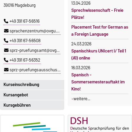
13.04.2026
39016 Magdeburg
Sprechwissenschaft - Freie
Plätze!
+49 391 67-56516
Placement Test for German as
sprachenzentrum@ovgu.de
a Foreign Language
+49 391 67-56508
24.03.2026
sprz-pruefungsamt@ovgu.de
Spanischkurs UNIcert I/ Teil 1
(A1) online
+49 391 67-56352
16.03.2026
sprz-pruefungsausschuss@ovgu.de
Spanisch -
Sommersemesterauftakt im
Kurseinschreibung
Kino!
Kursangebot
Einschreibezeitraum:
weitere...
5. Oktober 2026, 9.00 Uhr bis
Kursgebühren
Das aktuelle Kursprogramm
23. Oktober 2026, 18 Uhr
des SPRZ finden Sie
hier
.
Sprachkurse sind i. d. R.
Moodle
gebührenpflichtig.
OVGU-Account