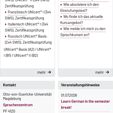
SWS), UNIcert
®
II (3x4 SWS),
Wie absolviere ich den
Zertifikatsprüfung
Einstufungstest?
Französisch
UNIcert
®
I (3x4
Wo finde ich das aktuelle
SWS), Zertifikatsprüfung
Kursangebot?
Italienisch
UNIcert
®
I (3x4
Wie melde ich mich zu den
SWS), Zertifikatsprüfung
Sprachkursen an?
Russisch
UNIcert
®
Basis
(2x4 SWS), Zertifikatsprüfung
UNIcert
®
Basis (A2) / UNIcert
®
I (B1) / UNIcert
®
II (B2)
mehr
mehr
Kontakt
Veranstaltungshinweise
Otto-von-Guericke-Universität
01.07.2026
Magdeburg
Learn German in the semester
Sprachenzentrum
break!
PF 4120