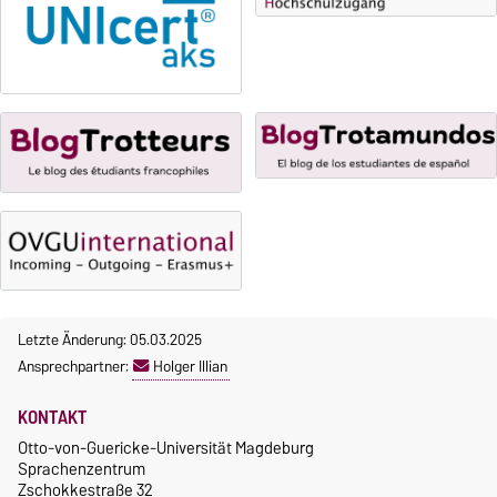
Gebühren
Die Kurse beginnen ab dem 12.
Gebührenrückerstattung
Oktober 2026.
Kursteilnahme nur nach
Gebührenbefreiungen bei
fristgerechter Online-
curricularer Sprachausbildung
Anmeldung
Gebührenbefreiung bei
Incomings
Letzte Änderung: 05.03.2025
Ansprechpartner:
Holger Illian
KONTAKT
Otto-von-Guericke-Universität Magdeburg
Sprachenzentrum
Zschokkestraße 32