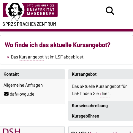
SPRZ
SPRACHENZENTRUM
Wo finde ich das aktuelle Kursangebot?
Das
Kursangebot
ist im LSF abgebildet.
Kontakt
Kursangebot
Allgemeine Anfragen
Das aktuelle Kursangebot für
DaF finden Sie
hier
.
daf@ovgu.de
Kurseinschreibung
Kursgebühren
Einschreibezeitraum:
5. Oktober 2026, 9.00 Uhr bis
Sprachkurse sind i. d. R.
23. Oktober 2026, 18 Uhr