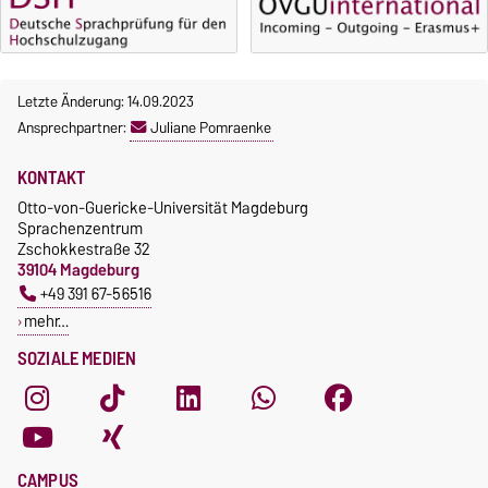
gebührenpflichtig.
Moodle
Gebühren
OVGU-Account
Gebührenrückerstattung
Die Kurse beginnen ab dem 12.
Letzte Änderung: 14.09.2023
Gebührenbefreiungen bei
Oktober 2026.
Ansprechpartner:
Juliane Pomraenke
curricularer Sprachausbildung
Kursteilnahme nur nach
fristgerechter Online-
Gebührenbefreiung bei
KONTAKT
Anmeldung
Incomings
Otto-von-Guericke-Universität Magdeburg
Sprachenzentrum
Zschokkestraße 32
39104 Magdeburg
+49 391 67-56516
mehr…
SOZIALE MEDIEN
CAMPUS