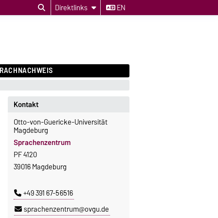
Direktlinks
EN
PRACHNACHWEIS
Kontakt
Otto-von-Guericke-Universität
Magdeburg
Sprachenzentrum
PF 4120
39016 Magdeburg
+49 391 67-56516
sprachenzentrum@ovgu.de