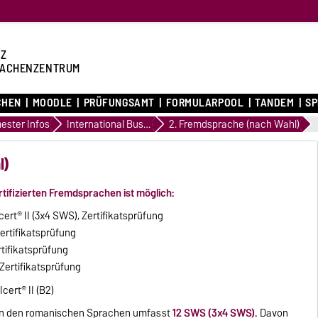
Z
ACHENZENTRUM
CHEN
MOODLE
PRÜFUNGSAMT
FORMULARPOOL
TANDEM
S
ester Infos
International Business and Economics
2. Fremdsprache (nach Wahl)
l)
tifizierten Fremdsprachen ist möglich:
cert
®
II (3x4 SWS), Zertifikatsprüfung
ertifikatsprüfung
rtifikatsprüfung
Zertifikatsprüfung
NIcert
®
II (B2)
 in den romanischen Sprachen umfasst
12 SWS (3x4 SWS).
Davon