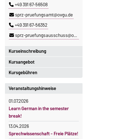
+49 391 67-56508
sprz-pruefungsamt@ovgu.de
+49 391 67-56352
sprz-pruefungsausschuss@ovgu.de
Kurseinschreibung
Kursangebot
Einschreibezeitraum:
5. Oktober 2026, 9.00 Uhr bis
Kursgebühren
Das aktuelle Kursprogramm des
23. Oktober 2026, 18 Uhr
SPRZ finden Sie
hier
.
Sprachkurse sind i. d. R.
Veranstaltungshinweise
Moodle
gebührenpflichtig.
OVGU-Account
01.07.2026
Gebühren
Die Kurse beginnen ab dem 12.
Learn German in the semester
Gebührenrückerstattung
Oktober 2026.
break!
Kursteilnahme nur nach
Gebührenbefreiungen bei
13.04.2026
fristgerechter Online-Anmeldung
curricularer Sprachausbildung
Sprechwissenschaft - Freie Plätze!