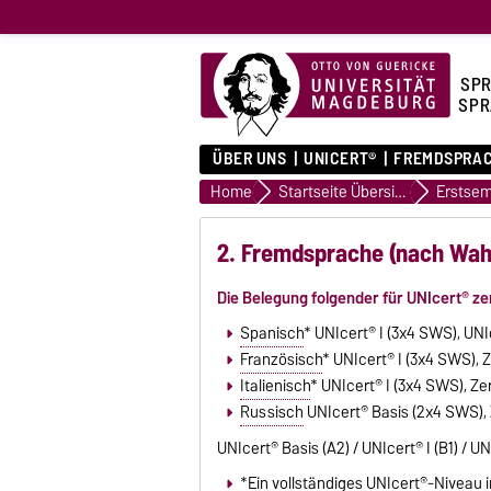
SPR
SPR
ÜBER UNS
UNICERT®
FREMDSPRA
Home
Startseite Übersicht
Erstsem
2. Fremdsprache (nach Wah
Die Belegung folgender für UNIcert
®
zer
Spanisch
* UNIcert
®
I (3x4 SWS), UNI
Französisch
* UNIcert
®
I (3x4 SWS), Z
Italienisch
* UNIcert
®
I (3x4 SWS), Ze
Russisch
UNIcert
®
Basis (2x4 SWS), 
UNIcert
®
Basis (A2) / UNIcert
®
I (B1) / U
*Ein vollständiges UNIcert®-Niveau