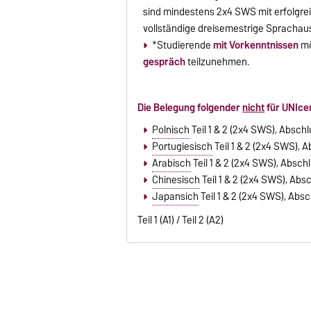
sind mindestens 2x4 SWS mit erfolgrei
vollständige dreisemestrige Sprachaus
*Studierende
mit Vorkenntnissen
mö
gespräch
teilzunehmen.
Die Belegung folgender
nicht
für UNIcer
Polnisch
Teil 1 & 2 (2x4 SWS), Absch
Portugiesisch
Teil 1 & 2 (2x4 SWS), 
Arabisch
Teil 1 & 2 (2x4 SWS), Absch
Chinesisch
Teil 1 & 2 (2x4 SWS), Abs
Japansich
Teil 1 & 2 (2x4 SWS), Abs
Teil 1 (A1) / Teil 2 (A2)