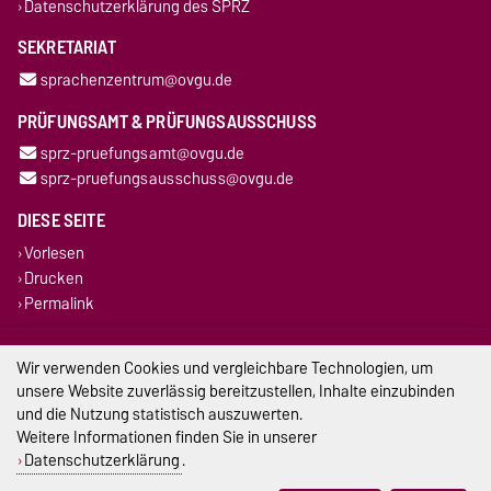
Datenschutzerklärung des SPRZ
SEKRETARIAT
sprachenzentrum@ovgu.de
PRÜFUNGSAMT & PRÜFUNGSAUSSCHUSS
sprz-pruefungsamt@ovgu.de
sprz-pruefungsausschuss@ovgu.de
DIESE SEITE
Vorlesen
Drucken
Permalink
Impressum
Wir verwenden Cookies und vergleichbare Technologien, um
unsere Website zuverlässig bereitzustellen, Inhalte einzubinden
Datenschutz
und die Nutzung statistisch auszuwerten.
Weitere Informationen finden Sie in unserer
Barrierefreiheit
Datenschutzerklärung
.
Cookie-Einstellungen