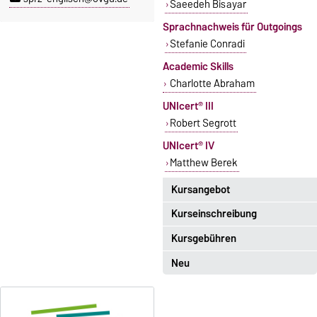
Saeedeh Bisayar
Sprachnachweis für Outgoings
Stefanie Conradi
Academic Skills
Charlotte Abraham
UNIcert® III
Robert Segrott
UNIcert® IV
Matthew Berek
Kursangebot
Kurseinschreibung
Das aktuelle Kursangebot für
Englisch finden Sie
hier
.
Kursgebühren
Einschreibezeitraum:
5. Oktober 2026, 9.00 Uhr bis
Neu
Sprachkurse sind i. d. R.
23. Oktober 2026, 18 Uhr
gebührenpflichtig.
Moodle
Gebühren