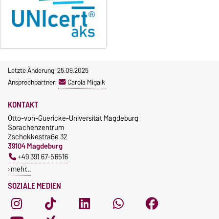
OVGU-Account
Gebührenrückerstattung
Die Kurse beginnen ab dem 12.
Gebührenbefreiungen bei
Oktober 2026.
curricularer Sprachausbildung
Kursteilnahme nur nach
fristgerechter Online-
Gebührenbefreiung bei
Anmeldung
Incomings
Letzte Änderung: 25.09.2025
Ansprechpartner:
Carola Migalk
KONTAKT
Otto-von-Guericke-Universität Magdeburg
Sprachenzentrum
Zschokkestraße 32
39104 Magdeburg
+49 391 67-56516
mehr…
SOZIALE MEDIEN