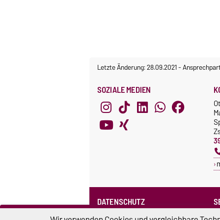
Letzte Änderung: 28.09.2021
-
Ansprechpar
SOZIALE MEDIEN
K
O
M
S
Z
3
DATENSCHUTZ
S
Datenschutzerklärung des SPRZ
Wir verwenden Cookies und vergleichbare Techno