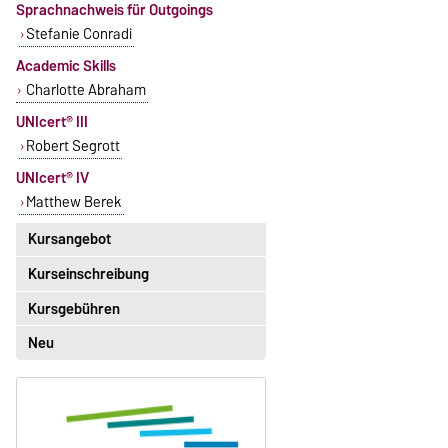
Sprachnachweis für Outgoings
Stefanie Conradi
Academic Skills
Charlotte Abraham
UNIcert® III
Robert Segrott
UNIcert® IV
Matthew Berek
Kursangebot
Kurseinschreibung
Das aktuelle Kursangebot für
Englisch finden Sie
hier
.
Kursgebühren
Einschreibezeitraum:
5. Oktober 2026, 9.00 Uhr bis
Neu
Sprachkurse sind i. d. R.
23. Oktober 2026, 18 Uhr
gebührenpflichtig.
Moodle
Gebühren
OVGU-Account
Gebührenrückerstattung