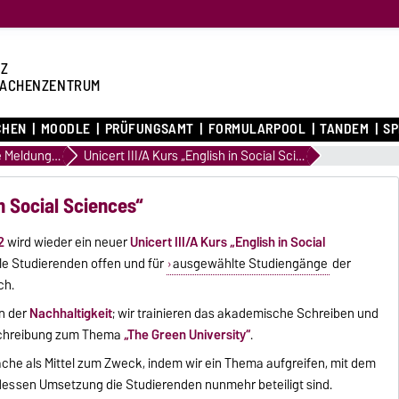
Z
ACHENZENTRUM
CHEN
MOODLE
PRÜFUNGSAMT
FORMULARPOOL
TANDEM
S
Aktuelle Meldungen
Unicert III/A Kurs „English in Social Sciences“
in Social Sciences“
2
wird wieder ein neuer
Unicert III/A Kurs „English in Social
lle Studierenden offen und für
ausgewählte Studiengänge
der
ch.
n der
Nachhaltigkeit
; wir trainieren das akademische Schreiben und
schreibung zum Thema
„The Green University“
.
che als Mittel zum Zweck, indem wir ein Thema aufgreifen, mit dem
n dessen Umsetzung die Studierenden nunmehr beteiligt sind.