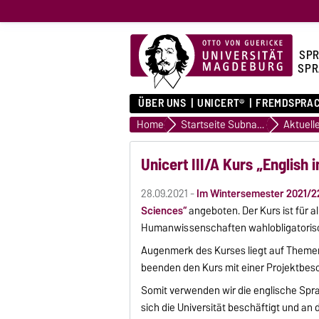
SPR
SPR
ÜBER UNS
UNICERT®
FREMDSPRA
Home
Startseite Subnavigation
Unicert III/A Kurs „English 
28.09.2021 -
Im Wintersemester 2021/2
Sciences“
angeboten. Der Kurs ist für a
Humanwissenschaften wahlobligatoris
Augenmerk des Kurses liegt auf Theme
beenden den Kurs mit einer Projektbe
Somit verwenden wir die englische Spra
sich die Universität beschäftigt und a