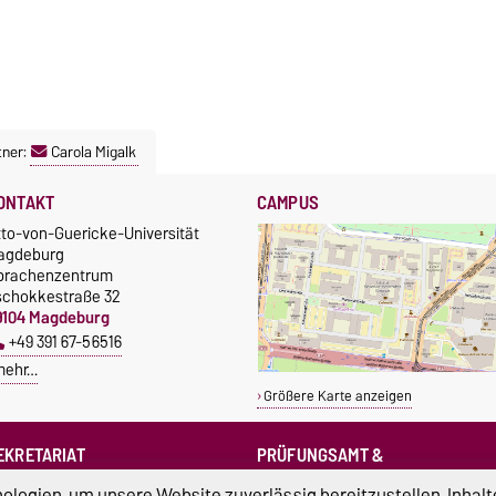
tner:
Carola Migalk
ONTAKT
CAMPUS
tto-von-Guericke-Universität
agdeburg
prachenzentrum
schokkestraße 32
9104 Magdeburg
+49 391 67-56516
mehr…
Größere Karte anzeigen
EKRETARIAT
PRÜFUNGSAMT &
PRÜFUNGSAUSSCHUSS
sprachenzentrum@ovgu.de
logien, um unsere Website zuverlässig bereitzustellen, Inhalt