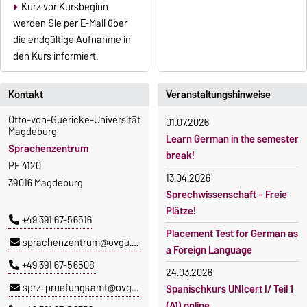
Kurz vor Kursbeginn
werden Sie per E-Mail über
die endgültige Aufnahme in
den Kurs informiert.
Kontakt
Veranstaltungshinweise
Otto-von-Guericke-Universität
01.07.2026
Magdeburg
Learn German in the semester
Sprachenzentrum
break!
PF 4120
13.04.2026
39016 Magdeburg
Sprechwissenschaft - Freie
Plätze!
+49 391 67-56516
Placement Test for German as
sprachenzentrum@ovgu.de
a Foreign Language
+49 391 67-56508
24.03.2026
sprz-pruefungsamt@ovgu.de
Spanischkurs UNIcert I/ Teil 1
(A1) online