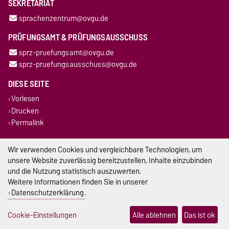
SEKRETARIAT
sprachenzentrum@ovgu.de
PRÜFUNGSAMT & PRÜFUNGSAUSSCHUSS
sprz-pruefungsamt@ovgu.de
sprz-pruefungsausschuss@ovgu.de
DIESE SEITE
Vorlesen
Drucken
Permalink
Impressum
Wir verwenden Cookies und vergleichbare Technologien, um
unsere Website zuverlässig bereitzustellen, Inhalte einzubinden
Datenschutz
und die Nutzung statistisch auszuwerten.
Weitere Informationen finden Sie in unserer
Barrierefreiheit
Datenschutzerklärung
.
Cookie-Einstellungen
Cookie-Einstellungen
Alle ablehnen
Das ist ok
Sitemap