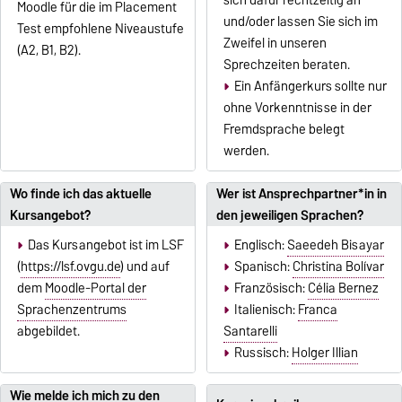
Moodle für die im Placement
und/oder lassen Sie sich im
Test empfohlene Niveaustufe
Zweifel in unseren
(A2, B1, B2).
Sprechzeiten beraten.
Ein Anfängerkurs sollte nur
ohne Vorkenntnisse in der
Fremdsprache belegt
werden.
Wo finde ich das aktuelle
Wer ist Ansprechpartner*in in
Kursangebot?
den jeweiligen Sprachen?
Das Kursangebot ist im LSF
Englisch:
Saeedeh Bisayar
(
https://lsf.ovgu.de
) und auf
Spanisch:
Christina Bolívar
dem
Moodle-Portal der
Französisch:
Célia Bernez
Sprachenzentrums
Italienisch:
Franca
abgebildet.
Santarelli
Russisch:
Holger Illian
Wie melde ich mich zu den