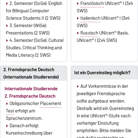
2. Semester (SoSe): English
Französisch
UNIcert
®
I (3x4
for Bilingual Computer
SWS)
Science Students II (2 SWS)
Italienisch
UNIcert
®
I (3x4
3. Semester (WiSe):
SWS)
Presentations (2 SWS)
Russisch
UNIcert
®
Basis,
4. Semester (SoSe): Cultural
UNIcert
®
I (2x4 SWS)
Studies, Critical Thinking and
Media Literacy (2 SWS)
2. Fremdsprache Deutsch
Ist ein Quereinstieg möglich?
(internationale Studierende)
Auf Vorkenntnisse in der
Internationale Studierende
jeweiligen Fremdsprache
2. Fremdsprache Deutsch
sollte aufgebaut werden.
Obligatorischer
Placement
Deshalb wird ein Quereinstieg
Test
erfolgt am
in eine UNIcert
®
-Stufe nach
Sprachenzentrum.
vorheriger Einstufung
Danach erfolgt
empfohlen. Bitte melden Sie
Kurseinschreibung über
sich dafür rechtzeitig an