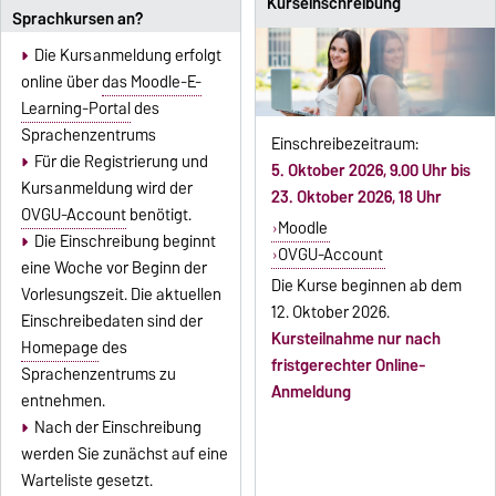
Kurseinschreibung
Sprachkursen an?
Die Kursanmeldung erfolgt
online über
das Moodle-E-
Learning-Portal
des
Sprachenzentrums
Einschreibezeitraum:
Für die Registrierung und
5. Oktober 2026, 9.00 Uhr bis
Kursanmeldung wird der
23. Oktober 2026, 18 Uhr
OVGU-Account
benötigt.
Moodle
Die Einschreibung beginnt
OVGU-Account
eine Woche vor Beginn der
Die Kurse beginnen ab dem
Vorlesungszeit. Die aktuellen
12. Oktober 2026.
Einschreibedaten sind der
Kursteilnahme nur nach
Homepage
des
fristgerechter Online-
Sprachenzentrums zu
Anmeldung
entnehmen.
Nach der Einschreibung
werden Sie zunächst auf eine
Warteliste gesetzt.