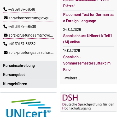
Plätze!
+49 391 67-56516
Placement Test for German as
sprachenzentrum@ovgu.de
a Foreign Language
+49 391 67-56508
24.03.2026
sprz-pruefungsamt@ovgu.de
Spanischkurs UNIcert I/ Teil 1
(A1) online
+49 391 67-56352
16.03.2026
sprz-pruefungsausschuss@ovgu.de
Spanisch -
Sommersemesterauftakt im
Kurseinschreibung
Kino!
Kursangebot
Einschreibezeitraum:
weitere...
5. Oktober 2026, 9.00 Uhr bis
Kursgebühren
Das aktuelle Kursprogramm
23. Oktober 2026, 18 Uhr
des SPRZ finden Sie
hier
.
Sprachkurse sind i. d. R.
Moodle
gebührenpflichtig.
OVGU-Account
Gebühren
Die Kurse beginnen ab dem 12.