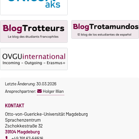
Gebührenrückerstattung
Oktober 2026.
Kursteilnahme nur nach
Gebührenbefreiungen bei
fristgerechter Online-
curricularer Sprachausbildung
Anmeldung
Gebührenbefreiung bei
Incomings
Letzte Änderung: 30.03.2026
Ansprechpartner:
Holger Illian
KONTAKT
Otto-von-Guericke-Universität Magdeburg
Sprachenzentrum
Zschokkestraße 32
39104 Magdeburg
+49 391 67-56516