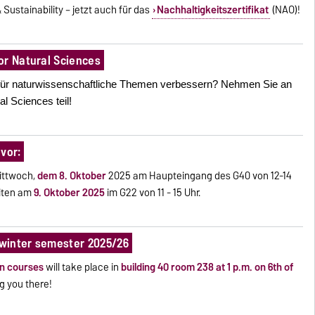
& Sustainability – jetzt auch für das
Nachhaltigkeitszertifikat
(NAO)!
or Natural Sciences
 für naturwissenschaftliche Themen verbessern? Nehmen Sie an
l Sciences teil!
vor:
ittwoch,
dem 8. Oktober
2025 am Haupteingang des G40 von 12-14
eiten am
9. Oktober 2025
im G22 von 11 - 15 Uhr.
 winter semester 2025/26
n courses
will take place in
building 40 room 238 at 1 p.m. on 6th of
g you there!