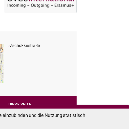
Zschokkestraße
DIESE SEITE
Vorlesen
e einzubinden und die Nutzung statistisch
Drucken
Permalink