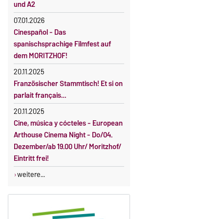
Gebührenbefreiung bei Incomings
und A2
07.01.2026
Cinespañol - Das
spanischsprachige Filmfest auf
dem MORITZHOF!
20.11.2025
Französischer Stammtisch! Et si on
parlait français…
20.11.2025
Cine, música y cócteles - European
Arthouse Cinema Night - Do/04.
Dezember/ab 19.00 Uhr/ Moritzhof/
Eintritt frei!
weitere...