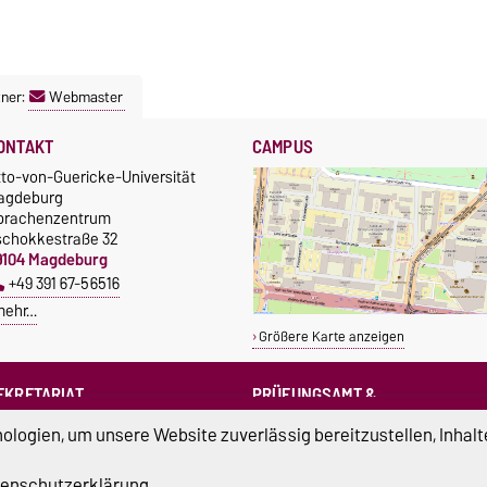
ner:
Webmaster
ONTAKT
CAMPUS
tto-von-Guericke-Universität
agdeburg
prachenzentrum
schokkestraße 32
9104 Magdeburg
+49 391 67-56516
mehr…
Größere Karte anzeigen
EKRETARIAT
PRÜFUNGSAMT &
PRÜFUNGSAUSSCHUSS
sprachenzentrum@ovgu.de
logien, um unsere Website zuverlässig bereitzustellen, Inhalt
sprz-pruefungsamt@ovgu.de
sprz-
enschutzerklärung
.