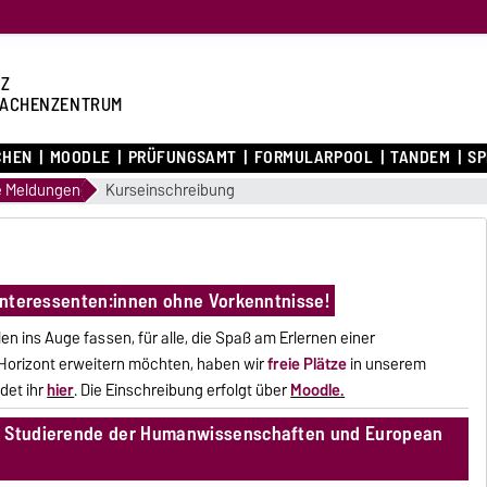
Z
ACHENZENTRUM
CHEN
MOODLE
PRÜFUNGSAMT
FORMULARPOOL
TANDEM
S
e Meldungen
Kurseinschreibung
 Interessenten:innen ohne Vorkenntnisse!
len ins Auge fassen, für alle, die Spaß am Erlernen einer
n Horizont erweitern möchten, haben wir
freie Plätze
in unserem
det ihr
hier
. Die Einschreibung erfolgt über
Moodle.
e Studierende der Humanwissenschaften und European