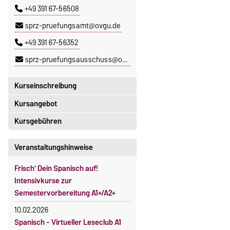
+49 391 67-56508
sprz-pruefungsamt@ovgu.de
+49 391 67-56352
sprz-pruefungsausschuss@ovgu.de
Kurseinschreibung
Kursangebot
Einschreibezeitraum:
5. Oktober 2026, 9.00 Uhr bis
Kursgebühren
Das aktuelle Kursprogramm des
23. Oktober 2026, 18 Uhr
SPRZ finden Sie
hier
.
Sprachkurse sind i. d. R.
Veranstaltungshinweise
Moodle
gebührenpflichtig.
OVGU-Account
Frisch’ Dein Spanisch auf!
Gebühren
Die Kurse beginnen ab dem 12.
Intensivkurse zur
Gebührenrückerstattung
Oktober 2026.
Semestervorbereitung A1+/A2+
Kursteilnahme nur nach
Gebührenbefreiungen bei
10.02.2026
fristgerechter Online-Anmeldung
curricularer Sprachausbildung
Spanisch - Virtueller Leseclub A1