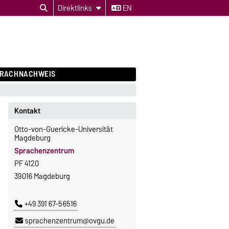
Direktlinks
EN
PRACHNACHWEIS
Kontakt
Otto-von-Guericke-Universität
Magdeburg
Sprachenzentrum
PF 4120
39016 Magdeburg
+49 391 67-56516
sprachenzentrum@ovgu.de