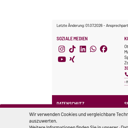
Letzte Änderung: 01.07.2026
-
Ansprechpart
SOZIALE MEDIEN
K
O
M
S
Z
3
DATENSCHUTZ
S
Datenschutzerklärung des SPRZ
Wir verwenden Cookies und vergleichbare Techno
auszuwerten.
Weitere Informationen finden Sie in unserer
Dat