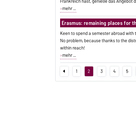
Frankreich hast, genieße das Angebot d
mehr ...
Erasmus: remaining places for 
Keen to spend a semester abroad with 
No problem, because thanks to the distr
within reach!
mehr ...
1
2
3
4
5