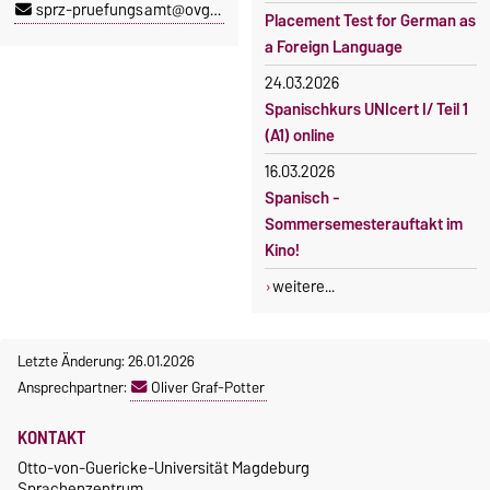
sprz-pruefungsamt@ovgu.de
Placement Test for German as
a Foreign Language
24.03.2026
Spanischkurs UNIcert I/ Teil 1
(A1) online
16.03.2026
Spanisch -
Sommersemesterauftakt im
Kino!
weitere...
Letzte Änderung: 26.01.2026
Ansprechpartner:
Oliver Graf-Potter
KONTAKT
Otto-von-Guericke-Universität Magdeburg
Sprachenzentrum