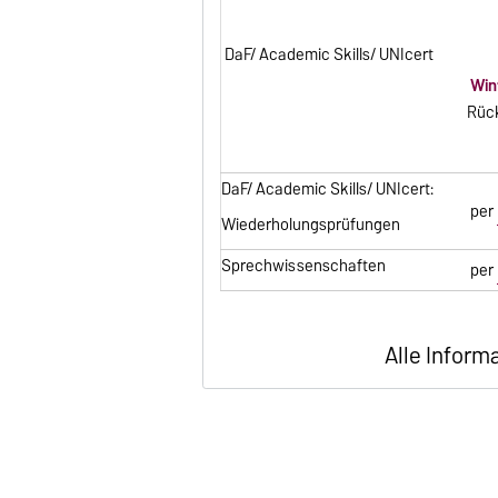
1 T
DaF/ Academic Skills/ UNIcert
Win
Rück
1 T
DaF/ Academic Skills/ UNIcert:
per
Wiederholungsprüfungen
Sprechwissenschaften
per
Alle Inform