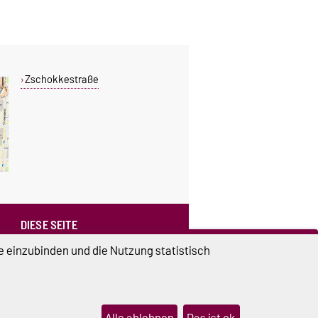
Zschokkestraße
DIESE SEITE
Vorlesen
e einzubinden und die Nutzung statistisch
Drucken
Permalink
Alle ablehnen
Das ist ok