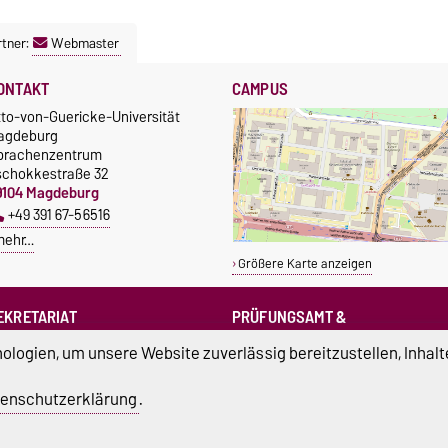
tner:
Webmaster
ONTAKT
CAMPUS
tto-von-Guericke-Universität
agdeburg
prachenzentrum
schokkestraße 32
9104 Magdeburg
+49 391 67-56516
mehr…
Größere Karte anzeigen
EKRETARIAT
PRÜFUNGSAMT &
PRÜFUNGSAUSSCHUSS
sprachenzentrum@ovgu.de
logien, um unsere Website zuverlässig bereitzustellen, Inhalt
sprz-pruefungsamt@ovgu.de
sprz-
enschutzerklärung
.
pruefungsausschuss@ovgu.de