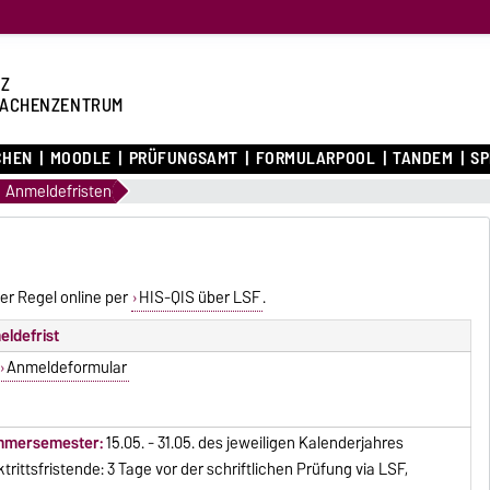
Z
ACHENZENTRUM
CHEN
MOODLE
PRÜFUNGSAMT
FORMULARPOOL
TANDEM
S
Anmeldefristen
er Regel online per
HIS-QIS über LSF
.
ldefrist
Anmeldeformular
mersemester:
15.05. - 31.05. des jeweiligen Kalenderjahres
trittsfristende: 3 Tage vor der schriftlichen Prüfung via LSF,