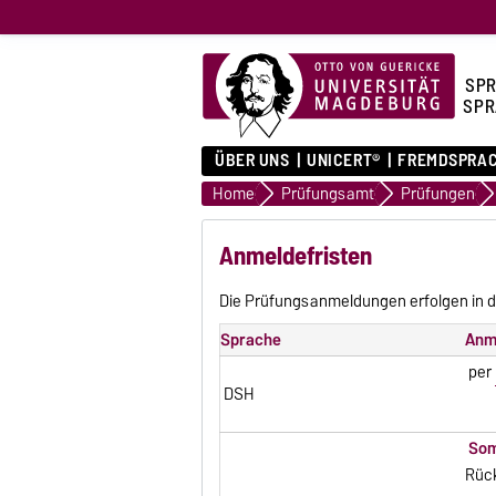
SPR
SPR
ÜBER UNS
UNICERT®
FREMDSPRA
Home
Prüfungsamt
Prüfungen
Anmeldefristen
Die Prüfungsanmeldungen erfolgen in d
Sprache
Anme
per
DSH
Som
Rück