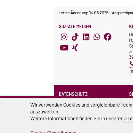
Letzte Änderung: 04.06.2026
-
Ansprechpar
SOZIALE MEDIEN
K
O
M
S
Z
3
DATENSCHUTZ
S
Datenschutzerklärung des SPRZ
Wir verwenden Cookies und vergleichbare Techno
auszuwerten.
Weitere Informationen finden Sie in unserer
Dat
Cookie-Einstellungen