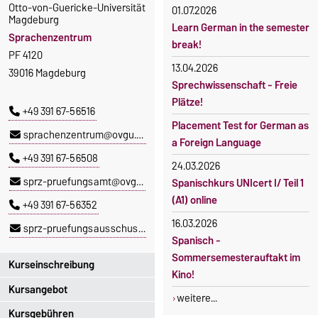
Otto-von-Guericke-Universität
01.07.2026
Magdeburg
Learn German in the semester
Sprachenzentrum
break!
PF 4120
13.04.2026
39016 Magdeburg
Sprechwissenschaft - Freie
Plätze!
+49 391 67-56516
Placement Test for German as
sprachenzentrum@ovgu.de
a Foreign Language
+49 391 67-56508
24.03.2026
sprz-pruefungsamt@ovgu.de
Spanischkurs UNIcert I/ Teil 1
(A1) online
+49 391 67-56352
16.03.2026
sprz-pruefungsausschuss@ovgu.de
Spanisch -
Sommersemesterauftakt im
Kurseinschreibung
Kino!
Kursangebot
Einschreibezeitraum:
weitere...
5. Oktober 2026, 9.00 Uhr bis
Kursgebühren