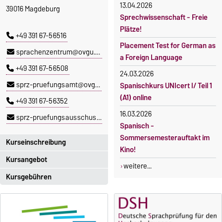
13.04.2026
39016 Magdeburg
Sprechwissenschaft - Freie
Plätze!
+49 391 67-56516
Placement Test for German as
sprachenzentrum@ovgu.de
a Foreign Language
+49 391 67-56508
24.03.2026
sprz-pruefungsamt@ovgu.de
Spanischkurs UNIcert I/ Teil 1
(A1) online
+49 391 67-56352
16.03.2026
sprz-pruefungsausschuss@ovgu.de
Spanisch -
Sommersemesterauftakt im
Kurseinschreibung
Kino!
Kursangebot
Einschreibezeitraum:
weitere...
5. Oktober 2026, 9.00 Uhr bis
Kursgebühren
Das aktuelle Kursprogramm
23. Oktober 2026, 18 Uhr
des SPRZ finden Sie
hier
.
Sprachkurse sind i. d. R.
Moodle
gebührenpflichtig.
OVGU-Account