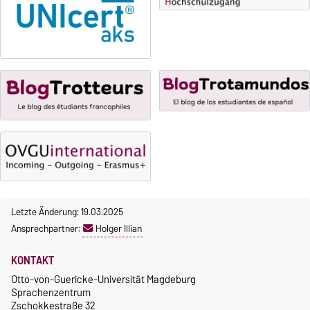
Gebühren
Die Kurse beginnen ab dem 12.
Gebührenrückerstattung
Oktober 2026.
Kursteilnahme nur nach
Gebührenbefreiungen bei
fristgerechter Online-
curricularer Sprachausbildung
Anmeldung
Gebührenbefreiung bei
Incomings
Letzte Änderung: 19.03.2025
Ansprechpartner:
Holger Illian
KONTAKT
Otto-von-Guericke-Universität Magdeburg
Sprachenzentrum
Zschokkestraße 32