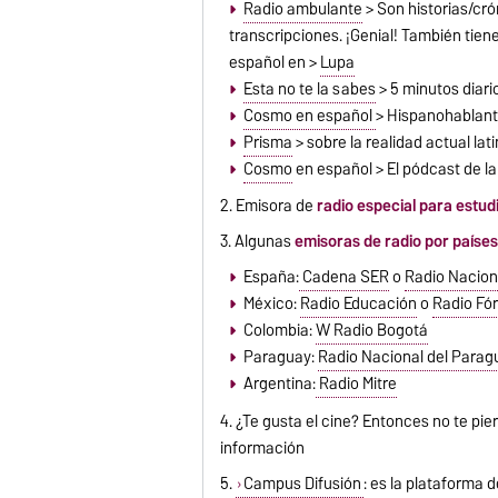
Radio ambulante
> Son historias/cró
transcripciones. ¡Genial! También tie
español en >
Lupa
Esta no te la sabes
> 5 minutos diari
Cosmo en español
> Hispanohablant
Prisma
> sobre la realidad actual la
Cosmo
en español > El pódcast de 
2. Emisora de
radio especial para estud
3. Algunas
emisoras de radio por paíse
España:
Cadena SER
o
Radio Nacion
México:
Radio Educación
o
Radio Fó
Colombia:
W Radio Bogotá
Paraguay:
Radio Nacional del Parag
Argentina:
Radio Mitre
4. ¿Te gusta el cine? Entonces no te pie
información
5.
Campus Difusión
: es la plataforma d