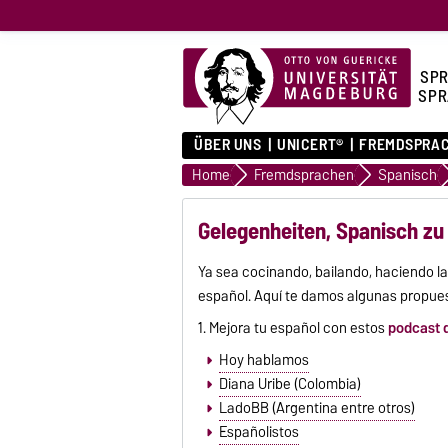
SPR
SPR
ÜBER UNS
UNICERT®
FREMDSPRA
Home
Fremdsprachen
Spanisch
Gelegenheiten, Spanisch zu
Ya sea cocinando, bailando, haciendo la
español. Aquí te damos algunas propue
1. Mejora tu español con estos
podcast d
Hoy hablamos
Diana Uribe (Colombia)
LadoBB (Argentina entre otros)
Españolistos