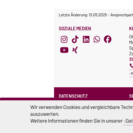
Letzte Änderung: 13.05.2025
-
Ansprechpar
SOZIALE MEDIEN
K
O
M
S
Z
3
DATENSCHUTZ
S
Datenschutzerklärung des SPRZ
Wir verwenden Cookies und vergleichbare Techno
auszuwerten.
Weitere Informationen finden Sie in unserer
Dat