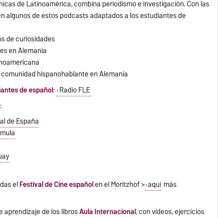
nicas de Latinoamérica, combina periodismo e investigación. Con las
nen algunos de estos podcasts adaptados a los estudiantes de
os de curiosidades
es en Alemania
tinoamericana
la comunidad hispanohablante en Alemania
iantes de español
:
Radio FLE
s
:
al de España
rmula
uay
rdas el
Festival de Cine español
en el Moritzhof >
aquí
más
e aprendizaje de los libros
Aula Internacional
, con vídeos, ejercicios