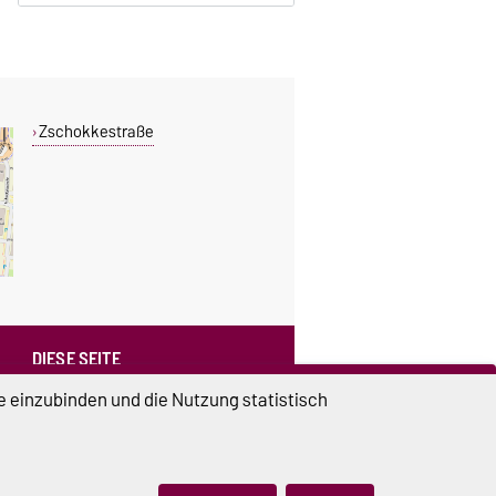
Zschokkestraße
DIESE SEITE
Vorlesen
e einzubinden und die Nutzung statistisch
Drucken
Permalink