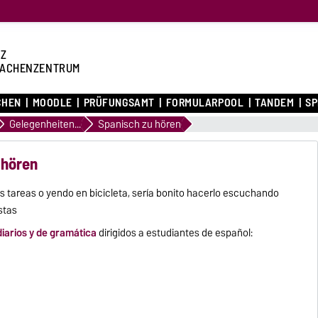
Z
ACHENZENTRUM
CHEN
MOODLE
PRÜFUNGSAMT
FORMULARPOOL
TANDEM
S
Gelegenheiten...
Spanisch zu hören
 hören
s tareas o yendo en bicicleta, sería bonito hacerlo escuchando
stas
iarios y de gramática
dirigidos a estudiantes de español: