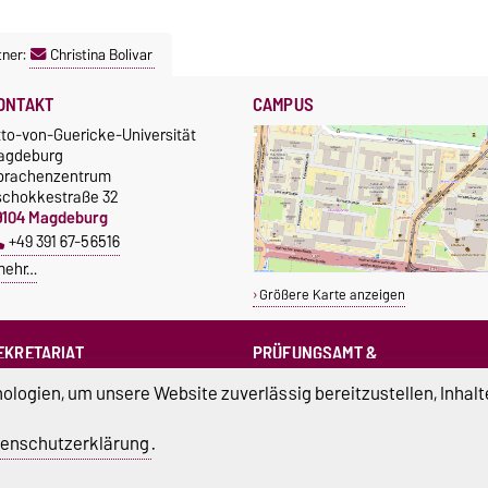
tner:
Christina Bolivar
ONTAKT
CAMPUS
tto-von-Guericke-Universität
agdeburg
prachenzentrum
schokkestraße 32
9104 Magdeburg
+49 391 67-56516
mehr…
Größere Karte anzeigen
EKRETARIAT
PRÜFUNGSAMT &
PRÜFUNGSAUSSCHUSS
sprachenzentrum@ovgu.de
logien, um unsere Website zuverlässig bereitzustellen, Inhalt
sprz-pruefungsamt@ovgu.de
sprz-
enschutzerklärung
.
pruefungsausschuss@ovgu.de