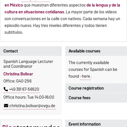
en México
que muestran diferentes aspectos
de
la lengua y de la
cultura en situaciones cotidianas
. La mayor parte de los vídeos
son conversaciones en la calle con nativos. Cada semana hay un
episodio nuevo. Hay tres niveles diferentes y todos tienen
subtítulos.
Contact
Available courses
Spanish Language Lecturer
The currently available
and Coordinator
courses for Spanish can be
Christina Bolívar
found
here
.
Office: G40-256
Course registration
+49 391 67-56520
Office hours: Tue 14:00–16:00
Course fees
Registration period:
christina.bolivar@ovgu.de
5 October 2026, 9:00
until
The language courses are
23 October 2026, 18:00
fee-based, with some
exceptions.
Event information
Moodle