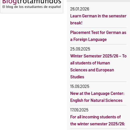
OVGU-Account
Fees
26.01.2026
Classes begin on 12 October
Reimbursement of fees
Learn German in the semester
2026
break!
Language courses without
Course participation only after
fees
Placement Test for German as
timely online registration
a Foreign Language
Waiver of fees for incoming
students
25.09.2025
Winter Semester 2025/26 – To
all students of Human
Sciences and European
Studies
15.09.2025
New at the Language Center:
English for Natural Sciences
17.09.2025
For all incoming students of
the winter semester 2025/26: