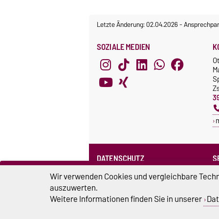
Letzte Änderung: 02.04.2026
-
Ansprechpar
SOZIALE MEDIEN
K
O
M
S
Z
3
DATENSCHUTZ
S
Datenschutzerklärung des SPRZ
Wir verwenden Cookies und vergleichbare Techno
auszuwerten.
Weitere Informationen finden Sie in unserer
Dat