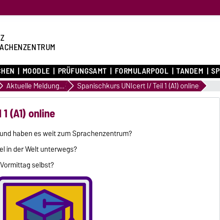
Z
ACHENZENTRUM
CHEN
MOODLE
PRÜFUNGSAMT
FORMULARPOOL
TANDEM
S
Aktuelle Meldungen
Spanischkurs UNIcert I/ Teil 1 (A1) online
 1 (A1) online
n und haben es weit zum Sprachenzentrum?
el in der Welt unterwegs?
 Vormittag selbst?