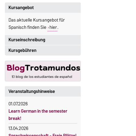
Kursangebot
Das aktuelle Kursangebot für
Spanisch finden Sie
hier
.
Kurseinschreibung
Kursgebühren
Einschreibezeitraum:
5. Oktober 2026, 9.00 Uhr bis
Sprachkurse sind i. d. R.
23. Oktober 2026, 18 Uhr
gebührenpflichtig.
Moodle
Gebühren
OVGU-Account
Gebührenrückerstattung
Veranstaltungshinweise
Die Kurse beginnen ab dem 12.
Gebührenbefreiungen bei
Oktober 2026.
01.07.2026
curricularer Sprachausbildung
Kursteilnahme nur nach
Learn German in the semester
fristgerechter Online-Anmeldung
Gebührenbefreiung bei Incomings
break!
13.04.2026
Sprechwissenschaft - Freie Plätze!