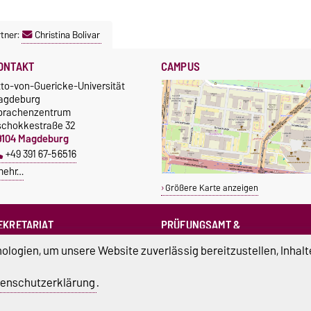
tner:
Christina Bolivar
ONTAKT
CAMPUS
tto-von-Guericke-Universität
agdeburg
prachenzentrum
schokkestraße 32
9104 Magdeburg
+49 391 67-56516
mehr…
Größere Karte anzeigen
EKRETARIAT
PRÜFUNGSAMT &
PRÜFUNGSAUSSCHUSS
sprachenzentrum@ovgu.de
logien, um unsere Website zuverlässig bereitzustellen, Inhalt
sprz-pruefungsamt@ovgu.de
sprz-
enschutzerklärung
.
pruefungsausschuss@ovgu.de