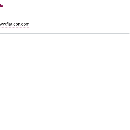
de
ww.flaticon.com