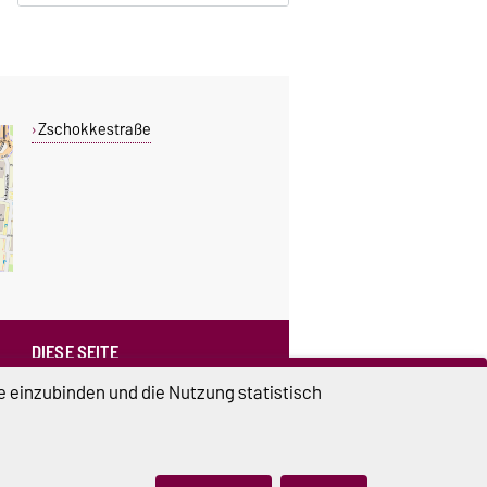
Zschokkestraße
DIESE SEITE
Vorlesen
e einzubinden und die Nutzung statistisch
Drucken
Permalink