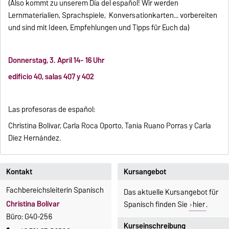
(Also kommt zu unserem Día del español! Wir werden
Lernmaterialien, Sprachspiele, Konversationkarten... vorbereiten
und sind mit Ideen, Empfehlungen und Tipps für Euch da)
Donnerstag, 3. April 14- 16 Uhr
edificio 40, salas 407 y 402
Las profesoras de español:
Christina Bolívar, Carla Roca Oporto, Tania Ruano Porras y Carla
Díez Hernández.
Kontakt
Kursangebot
Fachbereichsleiterin Spanisch
Das aktuelle Kursangebot für
Christina Bolívar
Spanisch finden Sie
hier
.
Büro: G40-256
Kurseinschreibung