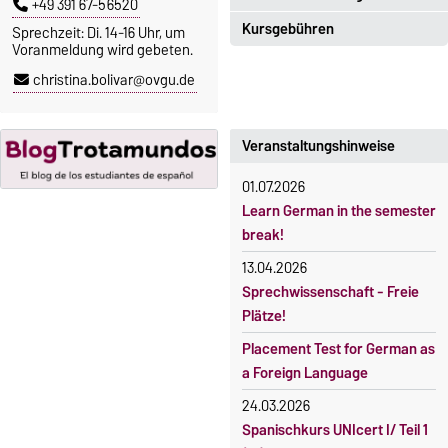
+49 391 67-56520
Kursgebühren
Sprechzeit: Di. 14-16 Uhr, um
Einschreibezeitraum:
Voranmeldung wird gebeten.
5. Oktober 2026, 9.00 Uhr bis
Sprachkurse sind i. d. R.
christina.bolivar@ovgu.de
23. Oktober 2026, 18 Uhr
gebührenpflichtig.
Moodle
Gebühren
OVGU-Account
Veranstaltungshinweise
Gebührenrückerstattung
Die Kurse beginnen ab dem 12.
01.07.2026
Gebührenbefreiungen bei
Oktober 2026.
Learn German in the semester
curricularer Sprachausbildung
Kursteilnahme nur nach
break!
fristgerechter Online-
Gebührenbefreiung bei
13.04.2026
Anmeldung
Incomings
Sprechwissenschaft - Freie
Plätze!
Placement Test for German as
a Foreign Language
24.03.2026
Spanischkurs UNIcert I/ Teil 1